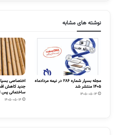
نوشته های مشابه
مجله بسپار شماره 286 در نیمه مردادماه
اختصاصی بسپار/
1405 منتشر شد
جدید کاهش افت
ساختمانی پس از
1405-05-14
1405-05-14