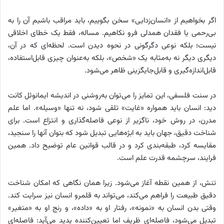
اگر بخواهیم از «انسان‌زدایی» سخن بگوییم، باید مراقب باشیم آن را به
بی‌رحمی یا فقدان همدلی فرو نکاهیم. مساله، فقط یک خطای اخلاقی
نیست؛ بلکه نوعی دگرگونی در نحوه دیدن است. لحظه‌ای که در آن،
دیگری دیگر نه به‌مثابه یک «شخص»، بلکه به‌عنوان چیزی قابل‌استفاده،
قابل‌اندازه‌گیری و قابل‌جایگزینی ظاهر می‌شود.
در سنت فلسفی، این تمایز را می‌توان به‌روشنی در اندیشه ایمانوئل کانت
دید: انسان باید همواره «غایت» تلقی شود، نه تنها «وسیله». اما علم
مدرن، در روش خود، ناگزیر از نوعی فاصله‌گذاری و انتزاع است. برای
شناخت دقیق، جهان باید به ابژه‌هایی تبدیل شود که بتوان آنها را سنجید،
مقایسه کرد، طبقه‌بندی کرد و در قالب قوانین عام توضیح داد. همین
فرایند، سرچشمه قدرت علم است.
تنش، از همین‌ نقطه آغاز می‌شود. زیرا همان نگاهی که امکان شناخت
دقیق طبیعت را فراهم می‌کند، می‌تواند به قلمرو انسان نیز سرایت کند.
وقتی بدن انسان به «نمونه»، رفتار او به «داده»، و رنج او به «متغیر»
تبدیل می‌شود، فاصله‌ای ظریف اما تعیین‌کننده پدید می‌آید: فاصله‌ای