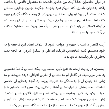
در میان حاضران، هانا آرنت نیز حضور داشت؛ نه به‌عنوان قاضی یا شاهد،
بلکه به‌عنوان ناظری که می‌کوشید بفهمد چگونه چنین جنایتی ممکن
شده است. قرار بود او برای مجله ی نیویورکر از روند دادگاه گزارش تهیه
کند، اما مساله‌ وی بازسازی وقایع نبود. پرسش اصلی او این بود که
چگونه انسانی می‌تواند در سازمان‌دهی مرگ میلیون‌ها نفر مشارکت کند،
بی‌آنکه خود را هیولا بداند.
آرنت انتظار داشت با چهره‌ای مواجه شود که بتواند ابعاد این فاجعه را در
خود مجسم کند؛ شخصیتی تاریک، افراطی و آشکارا شرور. اما آنچه دید،
به‌طرزی نگران‌کننده عادی بود.
آیشمن، در روایت آرنت، نه هیولایی استثنایی، بلکه انسانی کاملا معمولی
به نظر می‌رسید. در گفتار او نه نشانی از نفرتی افراطی دیده می‌شد و نه
زبانی که بتوان آن را به‌سادگی به شرارت پیوند زد. آنچه به‌جای آن حضور
داشت، مجموعه‌ای از عبارت‌های آشنا و اداری بود: «من فقط دستورها را
اجرا می‌کردم»، «این وظیفه من بود»، «من مطابق قانون عمل کردم».
زبان او، زبانی بوروکراتیک، منظم و به‌شدت کلیشه‌ای بود؛ زبانی که گویی
بیش از آنکه از درون یک فرد برخیزد، از دلِ یک دستگاه سخن می‌گوید.