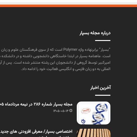
درباره مجله بسپار
“بسپار” برابرنهاده واژه Polymer است که از سوی فرهنگستا
است. ماهنامه بسپار در ابتدا خاستگاهی دانشجویی داشته و در دانشکده 
المللی به دو زبان فارسی و انگلیسی فعالیت خود را ادامه داد.
آخرین اخبار
مجله بسپار شماره 286 در نیمه مردادماه 1405 منتشر شد
1405-05-14
اختصاصی بسپار/ معرفی افزودنی های جدید