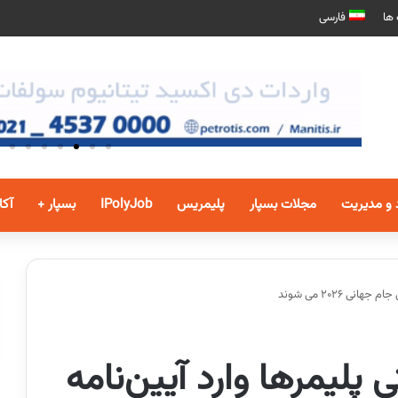
 ها
فارسی
 و مدیریت
مجلات بسپار
پلیمریس
IPolyJob
بسپار +
آکا
ی 2026 می شوند
پلیمرها وارد آیین‌نامه