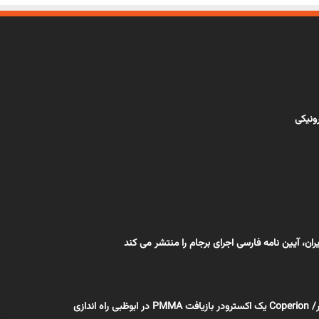
رونیکی
یران، آیین نامه فارسی اجرای برجام را منتشر می کند
اختصاصی بسپار/ Coperion یک اکسترودر بازیافت PMMA در ابوظبی راه اندازی