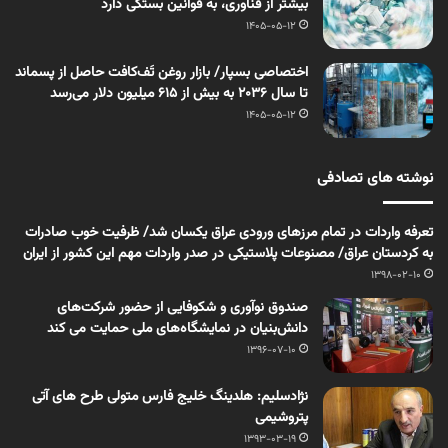
بیشتر از فناوری، به قوانین بستگی دارد
1405-05-12
اختصاصی بسپار/ بازار روغن تَف‌کافت حاصل از پسماند
تا سال ۲۰۳۶ به بیش از ۶۱۵ میلیون دلار می‌رسد
1405-05-12
نوشته های تصادفی
تعرفه واردات در تمام مرزهای ورودی عراق یکسان شد/ ظرفیت خوب صادرات
به کردستان عراق/ مصنوعات پلاستیکی در صدر واردات مهم این کشور از ایران
1398-02-10
صندوق نوآوری و شکوفایی از حضور شرکت‌های
دانش‌بنیان در نمایشگاه‌های ملی حمایت می کند
1396-07-10
نژادسلیم: هلدینگ خلیج فارس متولی طرح های آتی
پتروشیمی
1393-03-19