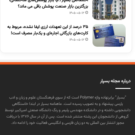
اختصاصی بسپار/ آیا بازار پوشش‌های ساختمانی،
بزرگترین بازار صنعت پوشش باقی می ماند؟
1405-05-12
۳۵ درصد از این تعهدات ارزی ایفا نشده، مربوط به
کارت‌های بازرگانی اجاره‌ای و یک‌بار مصرف است!
1405-05-12
درباره مجله بسپار
“بسپار” برابرنهاده واژه Polymer است که از سوی فرهنگستان علوم و زبان و ادب
پارسی پیشنهاد و به تصویب رسیده است. ماهنامه بسپار در ابتدا خاستگاهی
دانشجویی داشته و در دانشکده مهندسی پلیمر و رنگ دانشگاه صنعتی امیرکبیر توسط
گروهی از دانشجویان این رشته منتشر شده است. پس از آن در سال ۱۳۷۶ با دریافت
مجوز انتشار بین المللی به دو زبان فارسی و انگلیسی فعالیت خود را ادامه داد.