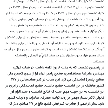
نشست تشکیل داده است. نشست اول در سال 2022 در اوروگوئه،
نشست دوم در سال 2023 در فرانسه، نشست سوم در سال 2023 در
کنیا، نشست چهارم در سال 2024 در کانادا و نشست پنجم که اسما قرار
بود آخرین نشست باشد، در روزهای اخیر در بوسان کره‌ی جنوبی برگزار
شد و بدون نتیجه به اتمام رسید. لذا نشست ششم حدود شش ماه
دیگر برگزار خواهد شد ولی زمان و محل دقیق آن هنوز مشخص نیست.
این نشست به درخواست انجمن محیط زیست سازمان ملل برای تشکیل
کمیته ای به منظور تدوین سند الزام آور قانونی بین المللی برای مقابله با
آلودگی پلاستیک‌ها تشکیل شده است و کارشناسان سازمان ملل در آن به
دنبال محور قرار دادن حقوق بشر در سند الزام‌آور آلودگی پلاستیک
هستند.
در پنجمین نشست که به مدت 8 روز ادامه داشت، در هیات ایرانی،
مهندس علیرضا صحاف‌امین، صنایع پلیمر ایران (را از سوی انجمن ملی
صنایع پلیمر) نمایندگی می کرد. این هیات در کنار هیات‌هایی از 177
کشور مختلف در این نشست حضور داشت. حضور نمایندگانی از ایران در
این نشست به این جهت مهم است که نتایج نشست و سند الزام آور
قانونی تاثیر بسیار مهمی بر روند تولید، مصرف، صادرات و واردات کشور
دارد. بیش از نیمی از صادرات غیر نفتی کشور بالغ بر 27 میلیارد دلار که