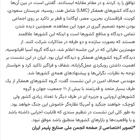
توافق را رد کردند و در مقام مقابله ایستادند. گفتنی است، در بین آن‌ها
دیدگاه كشورهای همفكر (LMC) شامل هند، روسیه، عربستان سعودی،
كویت، قزاقستان، بحرین، مصر، اوگاندا و قطر بر تاكید بر روی اجماعی
بودن نحوه تصمیم گیری در مورد این معاهده‌، همچنین دیده شدن
تمامی دیدگاه و منافع كشورها است و اینكه این كشورها علاقمند
هستند كه بصورت سازنده و دو طرفه در مذاكرات شركت كنند. از
مهمترین نظراتی كه در این جلسه اعلام شد، دیدگاه گروه آسیا اقیانوسیه،
دیدگاه گروه كشورهای همفكر و دیدگاه ایران بود. ایران در این نشست بر
اهمیت داشتن رویکردی عمل‌گرایانه، شفاف و فراگیر تاکید کرد و خواستار
توجه به نظرات، نگرانی‌ها و پیشنهادهای همه‌ی کشورها شد.
مهندس صحاف امین در این نشست گفت: گروه کشورهای همفکر از یک
طرف بسیار متحد و قدرتمند با بیش از ⅔ جمعیت جهان و گروه
کشورهای اروپایی و جزیره ای در طرف دیگر با تعداد زیادی کشور ولی
کوچک، خواهند جنگید و آمریکا نظاره‌گر خاموش این جنگ خواهد بود.
به طور کلی این نشست در تنظیم سندی که قابلیت اجرایی داشته باشد
و با واقعیت‌ها و بازارهای کشورها منطبق باشد موفق نبود.
*تصویر اختصاصی از صفحه انجمن ملی صنایع پلیمر ایران