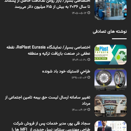
اختصاصی بسپار/ بازار روغن تَف‌کافت حاصل از پسماند
تا سال ۲۰۳۶ به بیش از ۶۱۵ میلیون دلار می‌رسد
1405-05-12
نوشته های تصادفی
اختصاصی بسپار/ نمایشگاه RePlast Eurasia، نقطه
عطفی در صنعت بازیافت ترکیه و منطقه
1404-01-20
طراحي لاستيك خود باد شونده
1391-07-03
تغییر سامانه ارسال لیست حق بیمه تامین اجتماعی از
مرداد
1400-04-13
سجاد قلی پور، مدیر خدمات پس از فروش شرکت
طراحی مهندسی سنتام: نسل جدیدی از MFI ها را