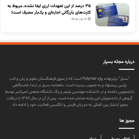
۳۵ درصد از این تعهدات ارزی ایفا نشده، مربوط به
کارت‌های بازرگانی اجاره‌ای و یک‌بار مصرف است!
1405-05-12
درباره مجله بسپار
“بسپار” برابرنهاده واژه Polymer است که از سوی فرهنگستان علوم و زبان و ادب
پارسی پیشنهاد و به تصویب رسیده است. ماهنامه بسپار در ابتدا خاستگاهی
دانشجویی داشته و در دانشکده مهندسی پلیمر و رنگ دانشگاه صنعتی امیرکبیر توسط
گروهی از دانشجویان این رشته منتشر شده است. پس از آن در سال ۱۳۷۶ با دریافت
مجوز انتشار بین المللی به دو زبان فارسی و انگلیسی فعالیت خود را ادامه داد.
مجوز ها