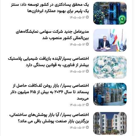
یک محقق پسادکتری در کشور توسعه داد: سنتز
یک پلیمر برای بهبود عملکرد ابرخازن‌ها
1405-05-12
مدیرعامل جدید شرکت سهامی نمایشگاه‌های
بین‌المللی کشور منصوب شد
1405-05-12
اختصاصی بسپار/آینده بازیافت شیمیایی پلاستیک
بیشتر از فناوری، به قوانین بستگی دارد
1405-05-12
اختصاصی بسپار/ بازار روغن تَف‌کافت حاصل از
پسماند تا سال ۲۰۳۶ به بیش از ۶۱۵ میلیون دلار
می‌رسد
1405-05-12
اختصاصی بسپار/ آیا بازار پوشش‌های ساختمانی،
بزرگترین بازار صنعت پوشش باقی می ماند؟
1405-05-12