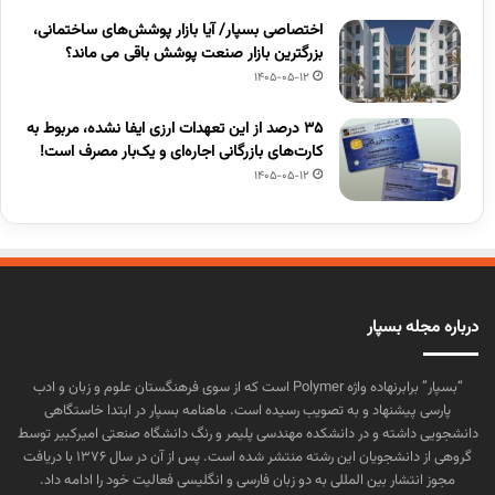
اختصاصی بسپار/ آیا بازار پوشش‌های ساختمانی،
بزرگترین بازار صنعت پوشش باقی می ماند؟
1405-05-12
۳۵ درصد از این تعهدات ارزی ایفا نشده، مربوط به
کارت‌های بازرگانی اجاره‌ای و یک‌بار مصرف است!
1405-05-12
درباره مجله بسپار
“بسپار” برابرنهاده واژه Polymer است که از سوی فرهنگستان علوم و زبان و ادب
پارسی پیشنهاد و به تصویب رسیده است. ماهنامه بسپار در ابتدا خاستگاهی
دانشجویی داشته و در دانشکده مهندسی پلیمر و رنگ دانشگاه صنعتی امیرکبیر توسط
گروهی از دانشجویان این رشته منتشر شده است. پس از آن در سال ۱۳۷۶ با دریافت
مجوز انتشار بین المللی به دو زبان فارسی و انگلیسی فعالیت خود را ادامه داد.