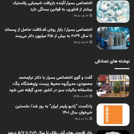
اختصاصی بسپار/آینده بازیافت شیمیایی پلاستیک
بیشتر از فناوری، به قوانین بستگی دارد
1405-05-12
اختصاصی بسپار/ بازار روغن تَف‌کافت حاصل از پسماند
تا سال ۲۰۳۶ به بیش از ۶۱۵ میلیون دلار می‌رسد
1405-05-12
نوشته های تصادفی
گفت و گوی اختصاصی بسپار با دکتر نیازمحمد
محمودی، مدیرگروه محیط زیست پژوهشگاه رنگ:
متاسفانه مالیات سبز در کشور جدی گرفته نمی شود
1399-01-23
پادکست “رادیو پلیمر ایران” به روز شد/ نخستین
خبرخوان سال 1401
1401-01-20
بازار افزودنی‌های آنتی بلاک تا سال 2021 تا 5/7 درصد