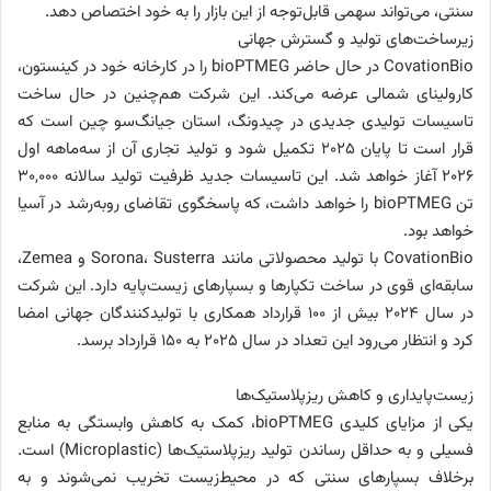
سنتی، می‌تواند سهمی قابل‌توجه از این بازار را به خود اختصاص دهد.
زیرساخت‌های تولید و گسترش جهانی
CovationBio در حال حاضر bioPTMEG را در کارخانه خود در کینستون،
کارولینای شمالی عرضه می‌کند. این شرکت هم‌چنین در حال ساخت
تاسیسات تولیدی جدیدی در چیدونگ، استان جیانگ‌سو چین است که
قرار است تا پایان ۲۰۲۵ تکمیل شود و تولید تجاری آن از سه‌ماهه اول
۲۰۲۶ آغاز خواهد شد. این تاسیسات جدید ظرفیت تولید سالانه ۳۰,۰۰۰
تن bioPTMEG را خواهد داشت، که پاسخگوی تقاضای روبه‌رشد در آسیا
خواهد بود.
CovationBio با تولید محصولاتی مانند Sorona، Susterra و Zemea،
سابقه‌ای قوی در ساخت تکپارها و بسپارهای زیست‌پایه دارد. این شرکت
در سال ۲۰۲۴ بیش از ۱۰۰ قرارداد همکاری با تولیدکنندگان جهانی امضا
کرد و انتظار می‌رود این تعداد در سال ۲۰۲۵ به ۱۵۰ قرارداد برسد.
زیست‌پایداری و کاهش ریزپلاستیک‌ها
یکی از مزایای کلیدی bioPTMEG، کمک به کاهش وابستگی به منابع
فسیلی و به حداقل رساندن تولید ریزپلاستیک‌ها (Microplastic) است.
برخلاف بسپارهای سنتی که در محیط‌زیست تخریب نمی‌شوند و به