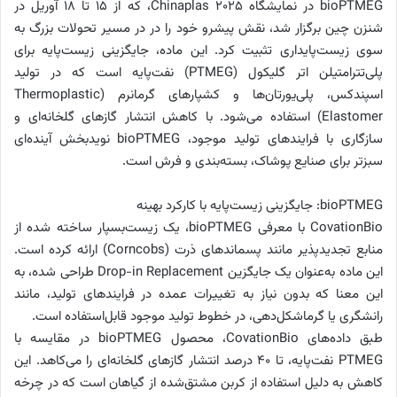
bioPTMEG در نمایشگاه Chinaplas 2025، که از ۱۵ تا ۱۸ آوریل در
شنزن چین برگزار شد، نقش پیشرو خود را در در مسیر تحولات بزرگ به
سوی زیست‌پایداری تثبیت کرد. این ماده، جایگزینی زیست‌پایه برای
پلی‌تترامتیلن اتر گلیکول (PTMEG) نفت‌پایه است که در تولید
اسپندکس، پلی‌یورتان‌ها و کشپارهای گرمانرم (Thermoplastic
Elastomer) استفاده می‌شود. با کاهش انتشار گازهای گلخانه‌ای و
سازگاری با فرایندهای تولید موجود، bioPTMEG نویدبخش آینده‌ای
سبزتر برای صنایع پوشاک، بسته‌بندی و فرش است.
bioPTMEG: جایگزینی زیست‌پایه با کارکرد بهینه
CovationBio با معرفی bioPTMEG، یک زیست‌بسپار ساخته شده از
منابع تجدیدپذیر مانند پسماندهای ذرت (Corncobs) ارائه کرده است.
این ماده به‌عنوان یک جایگزین Drop-in Replacement طراحی شده، به
این معنا که بدون نیاز به تغییرات عمده در فرایندهای تولید، مانند
رانشگری یا گرماشکل‌دهی، در خطوط تولید موجود قابل‌استفاده است.
طبق داده‌های CovationBio، محصول bioPTMEG در مقایسه با
PTMEG نفت‌پایه، تا ۴۰ درصد انتشار گازهای گلخانه‌ای را می‌کاهد. این
کاهش به دلیل استفاده از کربن مشتق‌شده از گیاهان است که در چرخه