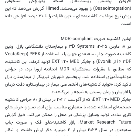
افزودن پوشش زیست‌فعال است، یکپارچگی استخوانی
(Osseointegration) را بهبود می‌بخشد. Himed گزارش می‌دهد که این
روش نرخ موفقیت کاشتینه‌‌های ستون فقرات را تا ۳۰ درصد افزایش داده
است.
اولین کاشتینه‌ صورت MDR-compliant
در ۱۸ مارس ۲۰۲۵، 3D Systems و بیمارستان دانشگاهی بازل اولین
کاشتینه‌ صورت چاپ سه‌بعدی جهان را با استفاده از PEEK (VestaKeep
i4 3DF از Evonik) و چاپگر EXT 220 MED تولید کردند. این کاشتینه‌،
که مطابق با مقررات سختگیرانه MDR اتحادیه اروپا بود، در جراحی
موفقیت‌آمیزی استفاده شد. پروفسور فلوریان تیرینگر از بیمارستان بازل
تاکید کرد: «تولید کاشتینه‌‌های اختصاصی بیمار در بیمارستان، دقت درمان
را افزایش و زمان رسیدن به نتیجه را می‌کاهد.»
چاپگر EXT 220 MED، که از آگوست ۲۰۲۳ در بیش از ۸۰ جراحی کاشتینه‌
جمجمه‌ای استفاده شده، با معماری مناسب برای اتاق تمیز و جریان‌های
کاری ساده، تولید وسایل پزشکی در محل را ممکن می‌کند. طبق گزارش
Market Research Future، بازار کاشتینه‌‌های فک و صورت چاپ
سه‌بعدی در سال ۲۰۲۴ بیش از ۲ میلیارد دلار ارزش داشت و انتظار