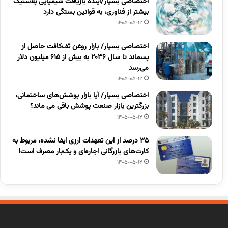
اختصاصی بسپار/آینده بازیافت شیمیایی پلاستیک
بیشتر از فناوری، به قوانین بستگی دارد
1405-05-12
اختصاصی بسپار/ بازار روغن تَف‌کافت حاصل از
پسماند تا سال ۲۰۳۶ به بیش از ۶۱۵ میلیون دلار
می‌رسد
1405-05-12
اختصاصی بسپار/ آیا بازار پوشش‌های ساختمانی،
بزرگترین بازار صنعت پوشش باقی می ماند؟
1405-05-12
۳۵ درصد از این تعهدات ارزی ایفا نشده، مربوط به
کارت‌های بازرگانی اجاره‌ای و یک‌بار مصرف است!
1405-05-12