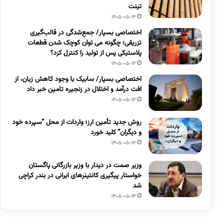
تینت
1405-05-14
اختصاصی بسپار/ جمع‌شدگی در قالب‌گیری
تزریقی؛ چگونه می توان کوچک شدن قطعات
پلاستیکی پس از تولید را کنترل کرد؟
1405-05-14
اختصاصی بسپار/ سابیک با وجود کاهش زیان، از
افت درآمد و اختلال در زنجیره تامین خبر داد
1405-05-14
روش جدید تأمین ارز؛ واردات از محل “سپرده خود
و دیگران” کلید خورد
1405-05-14
وزیر صمت در دیدار با وزیر بازرگانی پاگستان
خواستار پیگیری کانتینرهای ایرانی در بندر کراچی
شد
1405-05-14