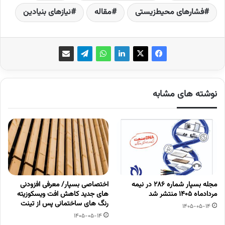
فشارهای محیط‌زیستی
مقاله
نیازهای بنیادین
نوشته های مشابه
مجله بسپار شماره 286 در نیمه
اختصاصی بسپار/ معرفی افزودنی
مردادماه 1405 منتشر شد
های جدید کاهش افت ویسکوزیته
رنگ های ساختمانی پس از تینت
1405-05-14
1405-05-14