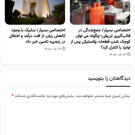
اختصاصی بسپار/ جمع‌شدگی در
اختصاصی بسپار/ سابیک با وجود
قالب‌گیری تزریقی؛ چگونه می توان
کاهش زیان، از افت درآمد و اختلال
کوچک شدن قطعات پلاستیکی پس از
در زنجیره تامین خبر داد
تولید را کنترل کرد؟
1405-05-14
1405-05-14
دیدگاهتان را بنویسید
نشانی ایمیل شما منتشر نخواهد شد.
بخش‌های موردنیاز علامت‌گذاری شده‌اند
*
د
ی
د
گ