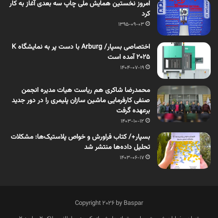
امروز نخستین همایش ملی چاپ سه بعدی آغاز به کار
کرد
1395-09-03
اختصاصی بسپار/ Arburg با دست پر به نمایشگاه K
2025 آمده است
1404-07-19
محمدرضا شاکری هم ریاست هیات مدیره انجمن
صنفی کارفرمایی ماشین سازان پلیمری را در دور جدید
برعهده گرفت
1403-10-12
بسپار+/ کتاب فراورش و خواص پلاستیک‌ها: مشکلات
تحلیل داده‌ها منتشر شد
1403-06-17
Copyright 2026 by Baspar