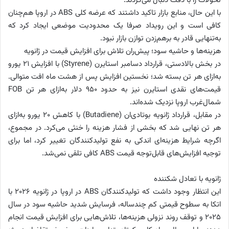
تحولات را با دقت دنبال می‌کردند.
با این حال، منابع بازار تاکید داشتند که عرضه کلی ABS در اروپا هم‌چنان
کافی است و این رویداد صرفا یک محدودیت موضعی ایجاد کرد که
به‌تنهایی قادر به برهم‌زدن توازن بازار نبود.
هزینه‌ها و حاشیه سود؛ پیش‌ران تلاش برای افزایش قیمت در ژانویه
در بخش بالادستی، قرارداد دسامبر استایرن (Styrene) با افزایش ۲۱ یورو
به‌ازای هر تن بسته شد؛ نخستین افزایش پس از هشت ماه افت متوالی.
قیمت‌های نقدی استایرن نیز به حدود ۹۵۰ دلار به‌ازای هر تن FOB
شمال‌غرب اروپا نزدیک شده‌اند.
در مقابل، قرارداد ژانویه بوتادی‌ان (Butadiene) با کاهش ۲۰ یورو به‌ازای
هر تن نهایی شد که بخشی از فشار هزینه را خنثی می‌کرد. در مجموع،
اگرچه شرایط هزینه‌ای اندکی به نفع تولیدکنندگان تغییر کرد، اما برای
توجیه افزایش‌های قابل‌توجه قیمت ABS کافی تلقی نمی‌شد.
ژانویه با تعادل شکننده
این انتظار وجود داشت که تولیدکنندگان ABS در اروپا در ژانویه ۲۰۲۶ با
اتکا به سطوح قیمتی کم چندساله، فرسایش شدید حاشیه سود در سال
۲۰۲۵ و توقف روند نزولی هزینه‌ها، تلاش‌هایی برای افزایش قیمت انجام