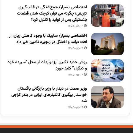
اختصاصی بسپار/ جمع‌شدگی در قالب‌گیری
تزریقی؛ چگونه می توان کوچک شدن قطعات
پلاستیکی پس از تولید را کنترل کرد؟
1405-05-14
اختصاصی بسپار/ سابیک با وجود کاهش زیان، از
افت درآمد و اختلال در زنجیره تامین خبر داد
1405-05-14
روش جدید تأمین ارز؛ واردات از محل “سپرده خود
و دیگران” کلید خورد
1405-05-14
وزیر صمت در دیدار با وزیر بازرگانی پاگستان
خواستار پیگیری کانتینرهای ایرانی در بندر کراچی
شد
1405-05-14