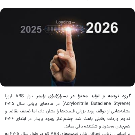
گروه ترجمه و تولید محتوا در بسپار/ایران پلیمر
بازار ABS اروپا
(Acrylonitrile Butadiene Styrene) در ماه‌های پایانی سال ۲۰۲۵
نشانه‌هایی از توقف روند نزولی قیمت‌ها را نشان داد، اما ضعف تقاضا و
تداوم واردات رقابتی باعث شد چشم‌انداز بهبود پایدار در ابتدای ۲۰۲۶
هم‌چنان محدود و شکننده باقی بماند.
بر اساس ارزیابی فعالان بازار، قیمت‌های ABS که در طول سال ۲۰۲۵ به