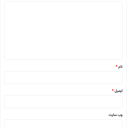
د
ی
د
گ
ا
ه
*
نام
*
ایمیل
*
وب‌ سایت