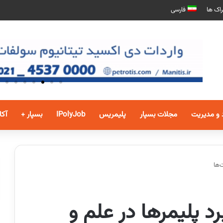
اک ها
فارسی
 و مدیریت
مجلات بسپار
پلیمریس
IPolyJob
بسپار +
آکا
‌ها
د پلیمرها در علم و