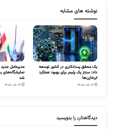
نوشته های مشابه
یک محقق پسادکتری در کشور توسعه
مدیرعامل جدید
داد: سنتز یک پلیمر برای بهبود عملکرد
نمایشگاه‌های ب
ابرخازن‌ها
شد
1405-05-12
1405-05-12
دیدگاهتان را بنویسید