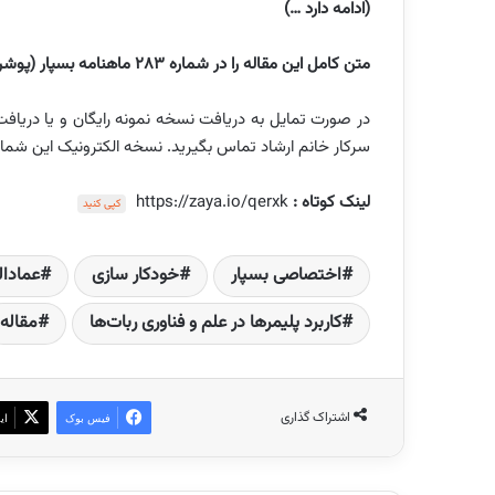
(ادامه دارد …)
متن کامل این مقاله را در شماره 283 ماهنامه بسپار (پوشرنگ) که در نیمه اردیبهشت ماه 1405 منتشر شده است، می خوانید.
سرکار خانم ارشاد تماس بگیرید. نسخه الکترونیک این شمار
لینک کوتاه :
https://zaya.io/qerxk
کپی کنید
اختصاصی بسپار
خودکار سازی
عمادال
کاربرد پلیمرها در علم و فناوری ربات‌ها
مقاله
اشتراک گذاری
فیس بوک
ای