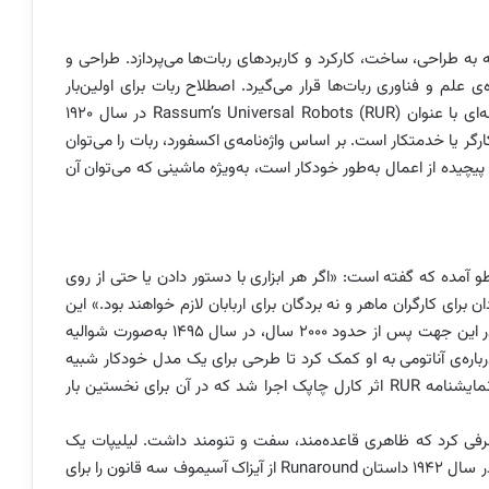
 شاخه‌ای از علم است که به طراحی، ساخت، کارکرد و کاربردهای ربات‌ها می‌پردازد. طراحی و
ی علم و فناوری ربات‌‌ها قرار می‌گیرد. اصطلاح ربات برای اولین‌بار
توسط یک نویسنده‌ی اهل چک، کارل چاپک، در نمایشنامه‌ای با عنوان Rassum’s Universal Robots (RUR) در سال ۱۹۲۰
ارگر یا خدمتکار است. بر اساس واژه‌نامه‌ی اکسفورد، ربات را می‌توان
یچیده از اعمال به‌طور خودکار است، به‌ویژه ماشینی که می‌توان آن
 آمده که گفته است: «اگر هر ابزاری با دستور دادن یا حتی از روی
ان برای کارگران ماهر و نه بردگان برای اربابان لازم خواهند بود.» این
سخنان مربوط به سال ۳۲۰ قبل از میلاد است؛ پیشرفتی در این جهت پس از حدود ۲۰۰۰ سال، در سال ۱۴۹۵ به‌صورت شوالیه
باره‌ی آناتومی به او کمک کرد تا طرحی برای یک مدل خودکار شبیه
یک شوالیه قرون وسطایی بسازد (شکل ۱). در سال ۱۹۲۰ نمایشنامه RUR اثر کارل چاپک اجرا شد که در آن برای نخستین بار
یلیپات معرفی کرد که ظاهری قاعده‌مند، سفت و تنومند داشت. لیلیپات یک
بدنه‌ی باریک به ارتفاع ۱۵ سانتی‌متر داشت که راه می‌رفت. در سال ۱۹۴۲ داستان Runaround از آیزاک آسیموف سه قانون را برای