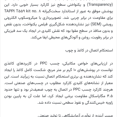
(Transparency) و یکنواختی سطح نیز کارکرد بسیار خوبی دارد. این
پوشش موفق به عبور از استاندارد سخت‌گیرانه TAPPI T559 kit no. 8
برای مقاومت در برابر چربی شد. تصویربرداری با میکروسکوپ الکترونی
روبشی (SEM) نیز نشان‌دهنده شکل‌گیری فیلمی یکنواخت، بدون نقص
و بدون منافذ در سطح مقوا بود که نقش کلیدی در ایجاد یک سد فیزیکی
در برابر رطوبت، روغن و آلودگی‌های محیطی ایفا می‌کند.
استحکام اتصال در کاغذ و چوب
در ارزیابی‌های خواص مکانیکی، چسب PPC در کاربردهای کاغذی
توانست در پوشش‌های ۱۰ گرم بر متر مربع، شکست کامل کاغذ را ایجاد
کند که نشان‌دهنده ی برتری استحکام اتصال نسبت به زیرآیند است. این
معیار از نشانه‌های کلیدی کارکرد مطلوب در چسب‌های صنعتی است.
هرچند کارکرد چسب PPC در اتصال به چوب ضعیف‌تر بود و تنها حدود
۴.۵ مگاپاسکال مقاومت برشی ایجاد کرد، اما علت آن به پایین بودن
زاویه خیس‌کنندگی و نفوذ سطحی نسبت داده شد.
مسیر آینده: از نوآوری آزمایشگاهی تا تولید صنعتی