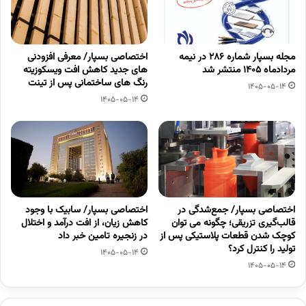
مجله بسپار شماره 286 در نیمه
اختصاصی بسپار/ معرفی افزودنی
مردادماه 1405 منتشر شد
های جدید کاهش افت ویسکوزیته
رنگ های ساختمانی پس از تینت
1405-05-14
1405-05-14
اختصاصی بسپار/ جمع‌شدگی در
اختصاصی بسپار/ سابیک با وجود
قالب‌گیری تزریقی؛ چگونه می توان
کاهش زیان، از افت درآمد و اختلال
کوچک شدن قطعات پلاستیکی پس از
در زنجیره تامین خبر داد
تولید را کنترل کرد؟
1405-05-14
1405-05-14