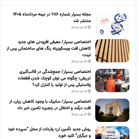
مجله بسپار شماره 286 در نیمه مردادماه 1405
منتشر شد
1405-05-14
اختصاصی بسپار/ معرفی افزودنی های جدید
کاهش افت ویسکوزیته رنگ های ساختمانی پس از
تینت
1405-05-14
اختصاصی بسپار/ جمع‌شدگی در قالب‌گیری
تزریقی؛ چگونه می توان کوچک شدن قطعات
پلاستیکی پس از تولید را کنترل کرد؟
1405-05-14
اختصاصی بسپار/ سابیک با وجود کاهش زیان، از
افت درآمد و اختلال در زنجیره تامین خبر داد
1405-05-14
روش جدید تأمین ارز؛ واردات از محل “سپرده خود
و دیگران” کلید خورد