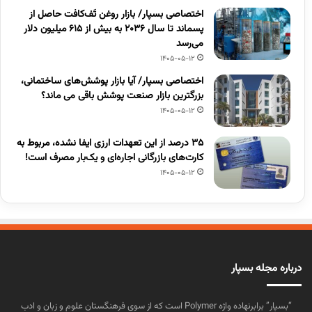
اختصاصی بسپار/ بازار روغن تَف‌کافت حاصل از
پسماند تا سال ۲۰۳۶ به بیش از ۶۱۵ میلیون دلار
می‌رسد
1405-05-12
اختصاصی بسپار/ آیا بازار پوشش‌های ساختمانی،
بزرگترین بازار صنعت پوشش باقی می ماند؟
1405-05-12
۳۵ درصد از این تعهدات ارزی ایفا نشده، مربوط به
کارت‌های بازرگانی اجاره‌ای و یک‌بار مصرف است!
1405-05-12
درباره مجله بسپار
“بسپار” برابرنهاده واژه Polymer است که از سوی فرهنگستان علوم و زبان و ادب