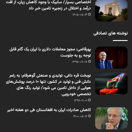
اختصاصی بسپار/ سابیک با وجود کاهش زیان، از افت
درآمد و اختلال در زنجیره تامین خبر داد
1405-05-14
نوشته های تصادفی
پورقاضی: مجوز معاملات دلاری با ایران یک گام قابل
توجه رو به جلوست
1395-07-18
نوبخت قره داغی، تولیدی و صنعتی گوهرفام: به رغم
دانش فنی و تولید در کشور، تنها ۱۰ درصد پوشش‌های
هوایی از داخل تامین می شود/ تولید رنگ های
تخصصی خودرویی
1398-11-01
کاهش صادرات ایران به افغانستان طی دو هفته اخیر
1400-05-16