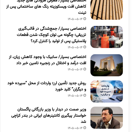
اختصاصی بسپار/ معرفی افزودنی های جدید
کاهش افت ویسکوزیته رنگ های ساختمانی پس از
تینت
1405-05-14
اختصاصی بسپار/ جمع‌شدگی در قالب‌گیری
تزریقی؛ چگونه می توان کوچک شدن قطعات
پلاستیکی پس از تولید را کنترل کرد؟
1405-05-14
اختصاصی بسپار/ سابیک با وجود کاهش زیان، از
افت درآمد و اختلال در زنجیره تامین خبر داد
1405-05-14
روش جدید تأمین ارز؛ واردات از محل “سپرده خود
و دیگران” کلید خورد
1405-05-14
وزیر صمت در دیدار با وزیر بازرگانی پاگستان
خواستار پیگیری کانتینرهای ایرانی در بندر کراچی
شد
1405-05-14