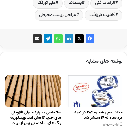
الزامات فنی
پسماند
علی تورنگ
قابلیت بازیافت
مراحل زیست‌محیطی
نوشته های مشابه
مجله بسپار شماره 286 در نیمه
اختصاصی بسپار/ معرفی افزودنی
مردادماه 1405 منتشر شد
های جدید کاهش افت ویسکوزیته
رنگ های ساختمانی پس از تینت
1405-05-14