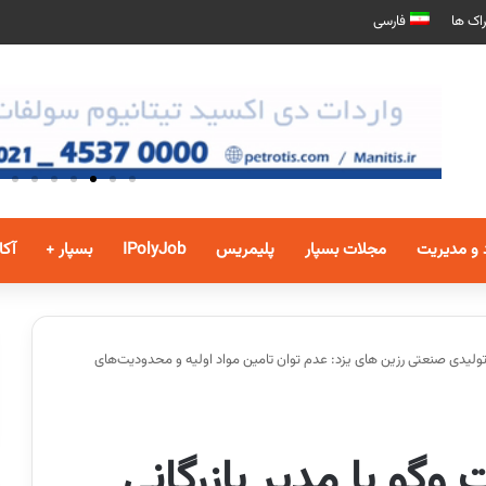
اک ها
فارسی
 و مدیریت
مجلات بسپار
پلیمریس
IPolyJob
بسپار +
آکا
تولیدی صنعتی رزین های یزد: عدم توان تامین مواد اولیه و محدودیت‌های
گو با مدیر بازرگانی