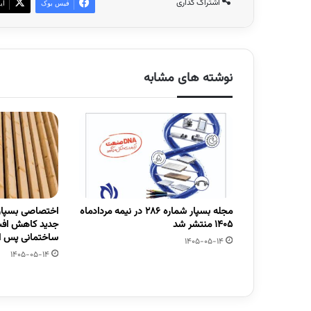
اشتراک گذاری
فیس بوک
ای
نوشته های مشابه
مجله بسپار شماره 286 در نیمه مردادماه
اختصاصی بسپار/
1405 منتشر شد
جدید کاهش افت
ساختمانی پس از
1405-05-14
1405-05-14