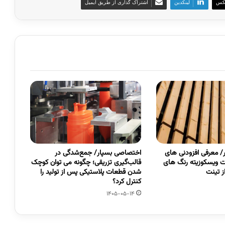
کس
لینکدین
اشتراک گذاری از طریق ایمیل
 معرفی افزودنی های
اختصاصی بسپار/ جمع‌شدگی در
 ویسکوزیته رنگ های
قالب‌گیری تزریقی؛ چگونه می توان کوچک
 تینت
شدن قطعات پلاستیکی پس از تولید را
کنترل کرد؟
1405-05-14