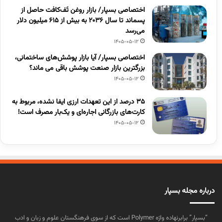
اختصاصی بسپار/ بازار روغن تَف‌کافت حاصل از
پسماند تا سال ۲۰۳۶ به بیش از ۶۱۵ میلیون دلار
می‌رسد
1405-05-12
اختصاصی بسپار/ آیا بازار پوشش‌های ساختمانی،
بزرگترین بازار صنعت پوشش باقی می ماند؟
1405-05-12
۳۵ درصد از این تعهدات ارزی ایفا نشده، مربوط به
کارت‌های بازرگانی اجاره‌ای و یک‌بار مصرف است!
1405-05-12
درباره مجله بسپار
“بسپار” برابرنهاده واژه Polymer است که از سوی فرهنگستان علوم و زبان و ادب