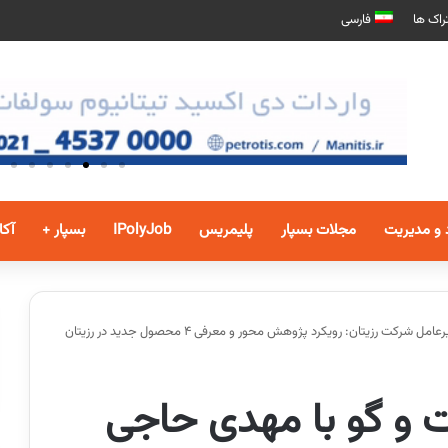
راک ها
فارسی
 و مدیریت
مجلات بسپار
پلیمریس
IPolyJob
بسپار +
آکا
 رزیتان: رویکرد پژوهش محور و معرفی 4 محصول جدید در رزیتان
 و گو با مهدی حاجی