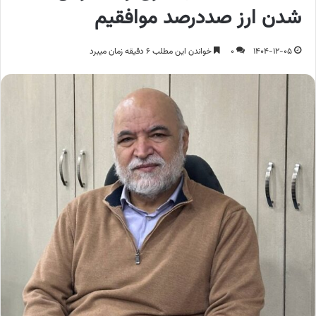
شدن ارز صددرصد موافقیم
1404-12-05
0
خواندن این مطلب 6 دقیقه زمان میبرد