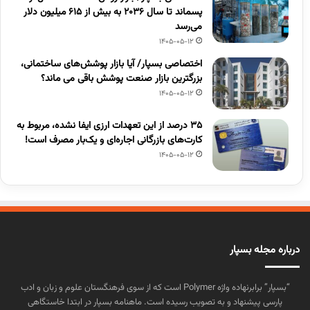
پسماند تا سال ۲۰۳۶ به بیش از ۶۱۵ میلیون دلار
می‌رسد
1405-05-12
اختصاصی بسپار/ آیا بازار پوشش‌های ساختمانی،
بزرگترین بازار صنعت پوشش باقی می ماند؟
1405-05-12
۳۵ درصد از این تعهدات ارزی ایفا نشده، مربوط به
کارت‌های بازرگانی اجاره‌ای و یک‌بار مصرف است!
1405-05-12
درباره مجله بسپار
“بسپار” برابرنهاده واژه Polymer است که از سوی فرهنگستان علوم و زبان و ادب
پارسی پیشنهاد و به تصویب رسیده است. ماهنامه بسپار در ابتدا خاستگاهی