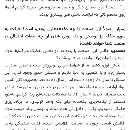
محدودیت های اعتباری و پرداختی ما را به سمتی برد که از سال ۹۰ و بعد
از آن عمدتاً روی صنایع دیگر و خصوصا پتروشیمی تمرکز کردیم.اصولا
روی محصولاتی که نیازمند دانش فنی بیشتری بودند.
بسپار- اصولاً این صنعت با چه دغدغه‌هایی روبه‌رو است؟ حرکت به
سوی حذف ارز ترجیحی و تک نرخی شدن ارز چه تبعات احتمالی بر
صنعت شما خواهد داشت؟
محمدی:
چالش این صنعت را بنده به دو بخش تفکیک می‌کنم:۱. مواد
اولیه و تکنولوژی۲. تولید، مصرف و نقدینگی.
در بخش اول، کشور ما از شرایط خوبی برخوردار است و امروز صادرات
بسیار زیاد و با کیفیتی به دنیا داریم و مشکل جدی وجود ندارد. این
مشکل تا سال ۸۰ وجود داشت اما از سال ۸۰ به بعد به‌صورت کلی تامین
مواد اولیه با توسعه واحدهای پتروشیمی در حد خوبی ممکن شد. اما در
بحث مصرف، تقریباً از سال ۸۴ ما مشکلات بودجه‌ای پیدا کردیم. به‌طور
مستمر از برنامه‌ریزی یک‌ساله برای یک واحد تولیدی، به برنامه‌ریزی
هفتگی رسیدیم. یکی از دلایل آن عدم ثبات و نوسان زیاد قیمت مواد
اولیه بوده است. بحث دوم که در این بخش پیش آمده این است که این
افزایش قیمت چون به سرعت افزایشی است، قدرت نقدینگی واحد