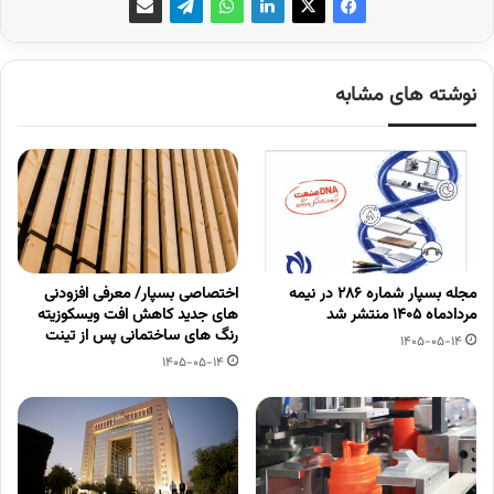
نوشته های مشابه
مجله بسپار شماره 286 در نیمه
اختصاصی بسپار/ معرفی افزودنی
مردادماه 1405 منتشر شد
های جدید کاهش افت ویسکوزیته
رنگ های ساختمانی پس از تینت
1405-05-14
1405-05-14