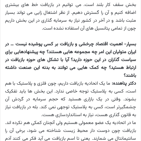
بخش سقف کار بلند است. می توانیم در بازیافت خط های بیشتری
اضافه کنیم و آن را گسترش دهیم. از نظر اشتغال زایی می تواند بسیار
مثبت باشد و در آخر در کشور نیاز به سرمایه گذاری در این بخش داریم
چون از تمامی پتانسیل های آن استفاده نشده است.
بسپار- اهمیت اقتصاد چرخشی و بازیافت بر کسی پوشیده نیست … در
ایران متولیان این امر چه مجموعه هایی هستند؟ چه پیشنهادهایی برای
سیاست گذاران در این حوزه دارید؟ آیا با تشکل های حوزه بازیافت در
ارتباط هستید؟ چه کمک هایی می توانند به بدنه این صنعت داشته
باشند؟
دکتر پناهنده:
ما یک اتحادیه بازیافت داریم، چون فلزی و پلاستیک با هم
است، کسی به پلاستیک توجه خاصی ندارد. این بخش ها باید تفکیک
بشوند. وقتی در یک بازاری هستید که حجم سرمایه در گردش آن
چشمگیرتر است، کسی به پلاستیک توجهی نمی کند. بله در بازیافت نیاز
به قانون گذاری هست، نیاز به استانداردسازی هست.
ما در اتحادیه یک عضو معمولی هستیم ولی آنچنان کمکی هم نکرده اند.
بازیافت چون دوست دار محیط زیست شناخته می شود، برخی آن را
سانتیمانتال می شمارند. یعنی تا اسم بازیافت می آید فکر می کنند آدم