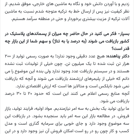
زدیم و با آوردن دانش خود و نگاه به ماشین های خارجی، موفق شدیم. از
نظر کیفیت نیز پس از ارسال خط به ترکیه متوجه شدم نسبت به ماشین
آلات ترکیه از مزیت بیشتری برخوردار و حتی در منطقه سرآمد هستیم.
بسپار- فکر می کنید در حال حاضر چه میزان از پسماندهای پلاستیک در
کشور بازیافت می شوند (به درصد یا به تناژ) و سهم شما از این بازار چه
قدر است؟
دکتر پناهنده:
هیچ عدد دقیقی وجود ندارد! به صورت رسمی تولید از 200
هزار تن ثبت شده تا یک میلیون تن. چون خیلی از تولیدات ثبت نشده
هستند و در سیستم بازیافت عدد وجود ندارد ولی بنده این موضوع را می
دانم که خیلی از پلیمرهای ارزشمند بازیافت می شوند و آنچه که بازیافت
نمی شود نایلکس است و متالایز ها است که ارزش اقتصادی ندارد.
آنچه منابع رسمی اعلام می کنند این است که حدود 20 تا 30 درصد
بازیافت می شود.
ما برای تولید یک بخش به سه امر نیازمندیم. مواد اولیه، فرایند تولید، بازار
فروش. در مطالعه بازار این سه امر باید سنجیده بشود. در بازیافت این
سه موضوع وجود دارد و جای خوبی برای سرمایه گذاری است و مدل
کسب و کار چون رو در رو است امکان فروش آن نیز وجود دارد و در این