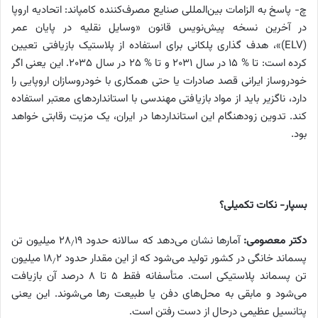
چ- پاسخ به الزامات بین‌المللی صنایع مصرف‌کننده کامپاند: اتحادیه اروپا
در آخرین نسخه پیش‌نویس قانون «وسایل نقلیه در پایان عمر
(ELV)»، هدف گذاری پلکانی برای استفاده از پلاستیک بازیافتی تعیین
کرده است: تا % ۱۵ در سال ۲۰۳۱ و تا % ۲۵ در سال ۲۰۳۵. این یعنی اگر
خودروساز ایرانی قصد صادرات یا حتی همکاری با خودروسازان اروپایی را
دارد، ناگزیر باید از مواد بازیافتی مهندسی با استانداردهای معتبر استفاده
کند. تدوین زودهنگام این استانداردها در ایران، یک مزیت رقابتی خواهد
بود.
بسپار- نکات تکمیلی؟
دکتر معصومی:
آمارها نشان می‌دهد که سالانه حدود 28
19 میلیون تن
/
پسماند خانگی در کشور تولید می‌شود که از این مقدار حدود 18
2 میلیون
/
تن پسماند پلاستیکی است. متأسفانه فقط ۵ تا ۸ درصد آن بازیافت
می‌شود و مابقی به محل‌های دفن یا طبیعت رها می‌شوند. این یعنی
پتانسیل عظیمی درحال از دست رفتن است.