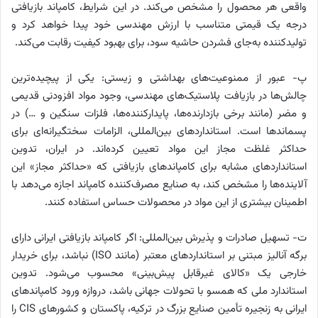
واقعی هر محصول را مشخص می‌کند. در این شرایط، کامپاند بازیافتی
درجه یک قیمتی متناسب با ارزش مهندسی خود پیدا خواهد کرد و
تولیدکننده به‌جای فشردن حاشیه سود، برای بهبود کیفیت رقابت می‌کند.
پ- عبور از ممنوعیت‌های بهداشتی و زیستی: یکی از پیچیده‌ترین
چالش‌ها در بازیافت پلاستیک‌های مهندسی، وجود مواد افزودنی قدیمی
و مضر (مانند برخی بازدارنده‌ها، پایدارکننده‌ها، فلزات سنگین و …) در
پسماندها است. استانداردهای بین‌المللی، الزامات سختگیرانه‌ای برای
حداکثر غلظت مجاز این مواد تعیین کرده‌اند. در ایران، تدوین
استانداردهای مشابه برای کامپاندهای بازیافتی که «حداکثر مجاز» این
آلاینده‌ها را مشخص کند، به صنایع مصرف‌کننده کامپاند اجازه می‌دهد با
اطمینان بیشتری از این مواد در محصولات حساس استفاده کنند.
ت- تسهیل صادرات و پذیرش بین‌المللی: اگر کامپاند بازیافتی ایرانی دارای
برگه آنالیز مبتنی بر استانداردهای معتبر (مانند ISO) نباشد، برای خریدار
خارجی یک «کالای غیرقابل پیش‌بینی» محسوب می‌شود. تدوین
استاندارد ملی که همسو با تحولات جهانی باشد، دروازه ورود کامپاندهای
ایرانی به زنجیره تأمین صنایع بزرگ در ترکیه، پاکستان و کشورهای CIS را