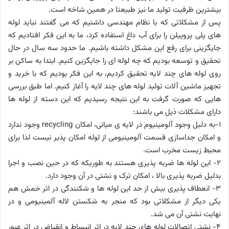
بیشترین ظرفیت تولید ما نیز طبیعتا در همین شاخه است.
پس از مشکلاتی که با نظام مهندسی داشتیم که می گفتند نباید لوله
های پلی پروپیلن را برای آب داغ استفاده کرد، ما به این فکر افتادیم که
جایگزینی برای رفع این مشکل داشته باشیم. ما حدود سه سال در حال
تحقیق و توسعه بودیم که چه لوله ای را جایگزین کنیم. ابتدا به ساکن بر
روی لوله های چند لایه تحقیق کردیم، به این فکر بودیم که با خرید و
تجهیز ماشین آلات تولید لوله های چند لایه را آغاز کنیم. اما طبق بررسی
هایی که صورت گرفت به این نتیجه رسیدیم که این دسته از لوله ها
دارای مشکلات ذیل می باشند:
1-به دلیل وجود آلومینیوم در لایه ی میانی، امکان recycling وجود ندارد
و امکان جداسازی قسمت آلومینیومی از لوله امکان پذیر نیست لذا برای
محیط زیست مخرب است.
2- این لوله ها ضربه پذیری هستند به طوریکه که در حین نصب و اجرا
بدلیل ضربه پذیری بالا ، امکان ترک و نشتی در آن وجود دارد.
3- انعطاف پذیری بیش از حد این لوله ها و شکنندگی در اثر خمش هم
یکی دیگر از مشکلاتی بود که منجر به شکستن لاله آلمینیومی و در
نهایت نشتی آن می شد.
4- نشتی اتصالات لوله های چند لایه در اثر انبساط و انقباض در اثر عبور