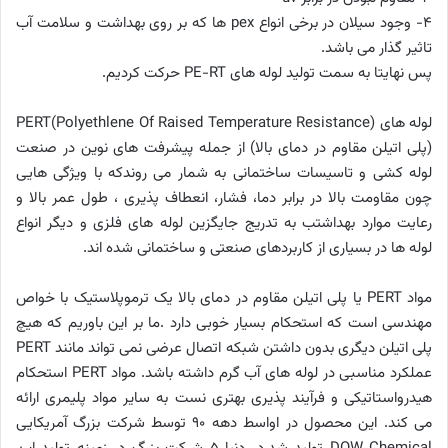
4- وجود سیلان در برخی انواع pex ها که بر روی بهداشت و سلامت آب
تاثیر گذار می باشد.
پس نهایتا به سمت تولید لوله های PE-RT حرکت کردیم.
لوله های PERT(Polyethlene Of Raised Temperature Resistance)
(پلی اتیلن مقاوم در دمای بالا) از جمله پیشرفت های نوین در صنعت
لوله کشی و تاسیسات ساختمانی به شمار می روندکه با ویژگی هایی
چون مقاومت بالا در برابر دما، فشار، انعطاف پذیری ، طول عمر بالا و
رعایت موارد بهداشتب به تدریج جایگزین لوله های فلزی و دیگر انواع
لوله ها در بسیاری از کاربردهای صنعتی و ساختمانی شده اند.
مواد PERT یا پلی اتیلن مقاوم در دمای بالا یک ترموپلاستیک با خواص
مهندسی است که استحکام بسیار خوبی دارد .ما بر این باوریم که هیچ
پلی اتیلن دیگری بدون داشتن شبکه اتصال عرضی نمی تواند مانند PERT
عملکرد مناسبی در لوله های آب گرم داشته باشد. مواد PERT استحکام
هیدرواستاتیکی و فرآیند پذیری بهتری نست به سایر مواد پلیمری ارائه
می کند. این محصول در اواسط دهه 90 توسط شرکت بزرگ آمریکایی