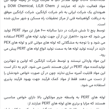
DOW Chemical تولید شد.در دنیا 5 شرکت بزرگ در زمینه تولید این
مواد فعالیت دارند که عبارتند از DOW Chemical, LG,R Chem و
هیوندای یک شرکت ایرانی به نام شرکت کرانگین. شرکت کرانگین موفق
به دریافت گواهینامه فنی از مرکز تحقیقات راه مسکن و شهر سازی شده
است.
توسط پنج تا شش شرکت در دنیا سالیانه 600 هزار تن مواد PERT تولید
می شود که حدود 180هزار تن از آن جهت تولید لوله های PERT استفاده
می شود و با توجه به مشگلاتی که لوله های مولتی لایر و لوله های PEX
دارند در آینده تولید لوله ها به سمت تولید انواع اواه های PERT پیش می
رود.
این مواد وارداتی نیستند و توسط شرکت کرانگین که اولین و تنهاترین
تولیدکننده مواد PERT در ایران هستند تامین می شود. لازم به ذکر است
این مواد قابلیت آمیزه سازی ندارند چون در آن صورت خواص خودشان را
از دست می دهند فقط از مواد کمک فرآیند جهت بهبود فرآیند پذیری
استفاده می شود.
لوله های PERT به واسطه جرم مولکولی بالا دارای خواص مناسبی
هستند که مزایا و برتری های لوله های PERT عبارتند از: