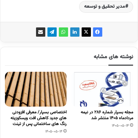
مدیر تحقیق و توسعه
نوشته های مشابه
مجله بسپار شماره 286 در نیمه
اختصاصی بسپار/ معرفی افزودنی
مردادماه 1405 منتشر شد
های جدید کاهش افت ویسکوزیته
رنگ های ساختمانی پس از تینت
1405-05-14
1405-05-14