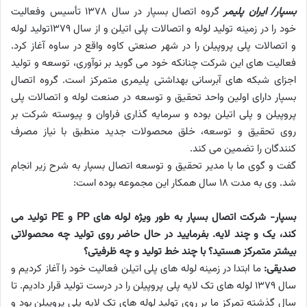
بسپار/ ایران پلیمر
گروه اتصال بسپار در سال 1378 تأسيس وفعالیت
خود را در زمینه توليد لوله و اتصالات پلی اتیلن و از سال 1379تولید لوله
و اتصالات پلی پروپیلن را در شهر صنعتی كاوه واقع در ساوه آغاز كرد.
فعاليت های این شرکت چنانکه خود می گوید بر نوآوری، توسعه و توليد
اجزای شبكه های آبرسانی بهداشتی پليمری متمركز است. گروه اتصال
بسپار دارای اولين واحد تحقيق و توسعه در صنعت لوله و اتصالات پلی
پروپيلن و پلی اتيلن بوده و سرمايه گذاری فراوان و پيوسته شركت بر
روی تحقيق و توسعه، خلق محصولات جديد منطبق با نياز مصرف
كنندگان را تضمين می كند.
گفت و گوی ما با مدیر تحقیق و توسعه اتصال بسپار به شرح زیر انجام
شد. وی به مدت 18 سال همکار این مجموعه بوده است:
بسپار- شرکت اتصال بسپار به طور ویژه لوله های PP و PE تولید می
کند، یک و چند لایه. بفرمایید در حال حاضر روی تولید چه محصولاتی
بیشتر متمرکز هستید؟ با چند خط تولید و چه ظرفیتی؟
صدیقی:
ما ابتدا در زمینه لوله های پلی اتیلن فعالیت خود را آغاز کردیم و
سال 1379 لوله های تک لایه پلی پروپیلن را در درست تولید قرار دادیم. تا
سال گذشته تمرکز ما بر روی تولید لوله های تک لایه پلی پروپیلن بود و