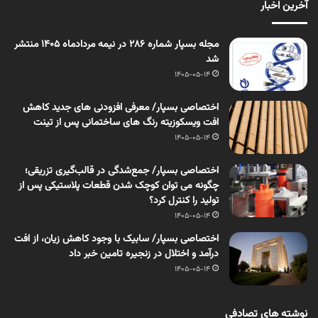
آخرین اخبار
مجله بسپار شماره 286 در نیمه مردادماه 1405 منتشر
شد
1405-05-14
اختصاصی بسپار/ معرفی افزودنی های جدید کاهش
افت ویسکوزیته رنگ های ساختمانی پس از تینت
1405-05-14
اختصاصی بسپار/ جمع‌شدگی در قالب‌گیری تزریقی؛
چگونه می توان کوچک شدن قطعات پلاستیکی پس از
تولید را کنترل کرد؟
1405-05-14
اختصاصی بسپار/ سابیک با وجود کاهش زیان، از افت
درآمد و اختلال در زنجیره تامین خبر داد
1405-05-14
نوشته های تصادفی