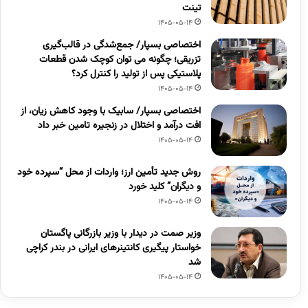
تینت
1405-05-14
اختصاصی بسپار/ جمع‌شدگی در قالب‌گیری
تزریقی؛ چگونه می توان کوچک شدن قطعات
پلاستیکی پس از تولید را کنترل کرد؟
1405-05-14
اختصاصی بسپار/ سابیک با وجود کاهش زیان، از
افت درآمد و اختلال در زنجیره تامین خبر داد
1405-05-14
روش جدید تأمین ارز؛ واردات از محل “سپرده خود
و دیگران” کلید خورد
1405-05-14
وزیر صمت در دیدار با وزیر بازرگانی پاگستان
خواستار پیگیری کانتینرهای ایرانی در بندر کراچی
شد
1405-05-14