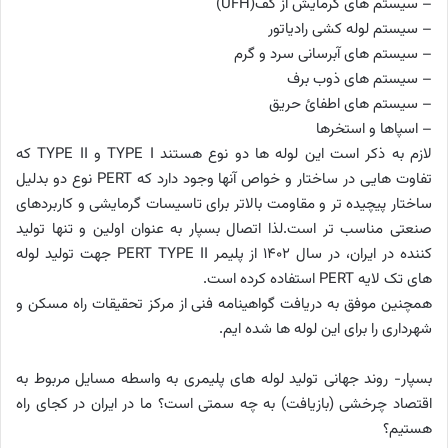
– سیستم های گرمایش از کف(UFH)
– سیستم لوله کشی رادیاتور
– سیستم های آبرسانی سرد و گرم
– سیستم های ذوب برف
– سیستم های اطفائ حریق
– اسپاها و استخرها
لازم به ذکر است این لوله ها دو نوع هستند TYPE I و TYPE II که
تفاوت هایی در ساختار و خواص آنها وجود دارد که PERT نوع دو بدلیل
ساختار پیچیده تر و مقاومت بالاتر برای تاسیسات گرمایشی و کاربردهای
صنعتی مناسب تر است.لذا اتصال بسپار به عنوان اولین و تنها تولید
کننده در ایران، در سال 1402 از پلیمر PERT TYPE II جهت تولید لوله
های تک لایه PERT استفاده کرده است.
همچنین موفق به دریافت گواهینامه فنی از مرکز تحقیقات راه مسکن و
شهرداری را برای این لوله ها شده ایم.
بسپار- روند جهانی تولید لوله های پلیمری به واسطه مسایل مربوط به
اقتصاد چرخشی (بازیافت) به چه سمتی است؟ ما در ایران در کجای راه
هستیم؟