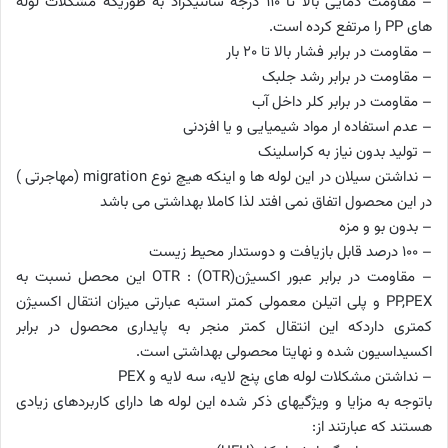
– مقاومت دمایی بالا تا 110 درجه سانتیگراد به طوریکه مشکلات لوله
های PP را مرتفع کرده است.
– مقاومت در برابر فشار بالا تا 20 بار
– مقاومت در برابر رشد جلبک
– مقاومت در برابر کلر داخل آب
– عدم استفاده ار مواد شیمیایی و یا افزدنی
– تولید بدون نیاز به کراسلینک
– نداشتن سیلان در این لوله ها و اینکه هیچ نوع migration (مهاجرتی )
در این محصول اتفاق نمی افتد لذا کاملا بهداشتی می باشد
– بدون بو و مزه
– 100 درصد قابل بازیافت و دوستدار محیط زیست
– مقاومت در برابر عبور اکسیژن(OTR) : OTR این محصل نسبت به
PP,PEX و پلی اتیلن معمولی کمتر استبه عبارتی میزان انتقال اکسیژن
کمتری داردکه این انتقال کمتر منجر به پایداری محصول در برابر
اکسیداسیون شده و نهایتا محصولی بهداشتی است.
– نداشتن مشکلات لوله های پنج لایه، سه لایه و PEX
باتوجه به مزایا و ویژگیهای ذکر شده این لوله ها دارای کاربردهای زیادی
هستند که عبارتند از: