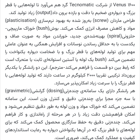
Venus 1600 از شرکت Tecnomatic گرد هم می‌آورد تا لوله‌هایی با قطر
بزرگ و دیواره‌ی ضخیم با دقت و بازده برون داد(output) زیاد تولید کند.
طراحی ماردان (screw) به‌‌روز شده به بهبود نرم‌‌سازی (plasticisation)
مواد و کاهش مصرف انرژی کمک می‌‌کند. بوش(bush) خوراک مارپیچی-
حلزونی(spiral) بهینه‌‌شده‌ی جدید، خوراندن مواد به صورت صاف و
یکدست با به حداقل رساندن نوسانات و افزایش همگنی به عنوان عاملی
مهم برای تولید لوله‌‌های با قطر بزرگ و با ضخامت دیواره یکنواخت را
تضمین می‌‌کند (bush یک لوله یا آستین استوانه‌‌ای ثابت یا متحرک است
که رابط بین دو قسمت را فراهم می‌‌کند-مترجم). این دو رانشگر با یکدیگر
برون‌‌داد ترکیبی تقریبا 2000 کیلوگرم در ساعت دارند که تولید لوله‌هایی با
قطر بزرگ را با سرعت زیاد امکان‌پذیر می‌سازد.
هر رانشگر دارای یک سامانه‌ی چنده‌‌زنی(dosing) گرانشی(gravimetric)
با سه جزء مجزا برای چنده‌‌زنی دقیق و کنترل وزن است. این سامانه
تضمین می‌‌کند که خوراک مواد و وزن لوله به طور دقیق تنظیم می‌‌شود و
امکان فراهم‌‌شدن دقت زیاد را در هر مرحله از راه‌‌اندازی و کار فراهم
می‌‌کند. چنده‌‌زنی دقیق به حفظ سازگاری محصول کمک می‌‌کند که برای
لوله‌‌های با قطر بزرگ که در آن‌ها یکنواختی دیواره به رعایت استانداردهای
کیفیت و عملکرد کمک می‌‌کند، ضروری است.