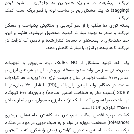
می‌کند. پیشرفت در سرریژه هم‌چنین به جلوگیری از شره کردن
(sagging) که یک مشکل رایج در ساخت لوله با قطر بزرگ است، کمک
می‌‌کند.
بسته توری¬ها مذاب را از نظر گرمایی و مکانیکی یکنواخت و همگن
می‌‌کند و منجر به بهبود بیش‌تر کیفیت محصول می‌‌شود. علاوه بر این،
خط خنک‌‌کاری با پمپ‌‌های با بسامد کنترل‌‌شده و تامین آب کارآمد کار
می‌‌کند تا هزینه‌‌های انرژی را بیش‌تر کاهش دهد.
یک خط تولید متشکل از SolEx NG، ریژه مارپیچی و تجهیزات
پایین‌‌دستی سبز می‌تواند حدود 85000 یورو در سال در هزینه‌ی انرژی بر
اساس 7000 ساعت تولید در سال و قیمت انرژی 12/0 یورو در هر کیلووات
ساعت در هنگام تولید لوله‌ی پلی‌‌اولفینی(PO) با قطر 250 میلی‌متر با
SDR 11 (نسبت قطر به ضخامت اسمی، مترجم) و برون‌‌داد 1000 کیلوگرم
در ساعت صرفه‌جویی کند. با یک ترکیب انرژی معمولی، این مقدار معادل
315000 کیلوگرم CO2 است.
کیفیت بهبودیافته‌ی مذاب هم‌چنین به کاهش دامنه‌‌های رواداری
(tolerance) ضخامت دیواره در لوله و به صرفه‌‌جویی در مواد در هنگام
ترکیب با یک سامانه‌ی چنده‌‌زنی گرانشی (یعنی رانشگری که با کمترین