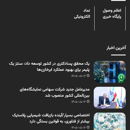
اعلام وصول
نماد
پایگاه خبری
الکترونیکی
آخرین اخبار
یک محقق پسادکتری در کشور توسعه داد: سنتز یک
پلیمر برای بهبود عملکرد ابرخازن‌ها
1405-05-12
مدیرعامل جدید شرکت سهامی نمایشگاه‌های
بین‌المللی کشور منصوب شد
1405-05-12
اختصاصی بسپار/آینده بازیافت شیمیایی پلاستیک
بیشتر از فناوری، به قوانین بستگی دارد
1405-05-12