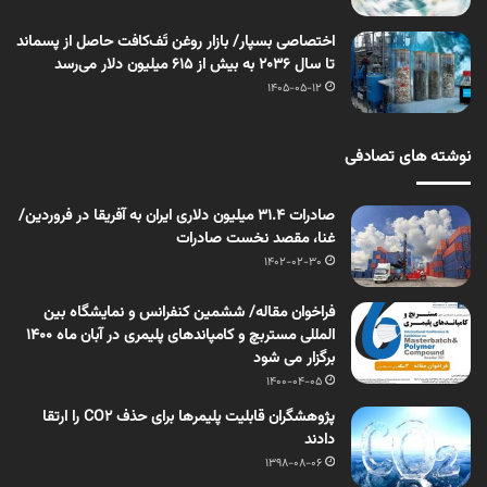
اختصاصی بسپار/ بازار روغن تَف‌کافت حاصل از پسماند
تا سال ۲۰۳۶ به بیش از ۶۱۵ میلیون دلار می‌رسد
1405-05-12
نوشته های تصادفی
صادرات ۳۱.۴ میلیون دلاری ایران به آفریقا در فروردین/
غنا، مقصد نخست صادرات
1402-02-30
فراخوان مقاله/ ششمین کنفرانس و نمایشگاه بین
المللی مستربچ و کامپاندهای پلیمری در آبان ماه ۱۴۰۰
برگزار می شود
1400-04-05
پژوهشگران قابلیت‌ پلیمرها برای حذف CO2 را ارتقا
دادند
1398-08-06