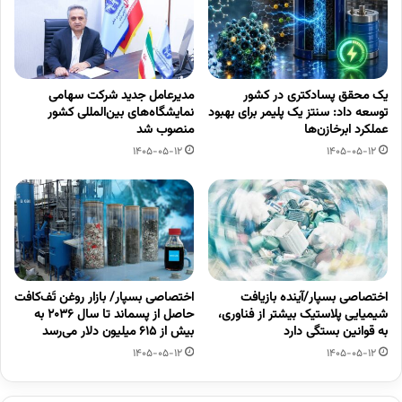
یک محقق پسادکتری در کشور
مدیرعامل جدید شرکت سهامی
توسعه داد: سنتز یک پلیمر برای بهبود
نمایشگاه‌های بین‌المللی کشور
عملکرد ابرخازن‌ها
منصوب شد
1405-05-12
1405-05-12
اختصاصی بسپار/آینده بازیافت
اختصاصی بسپار/ بازار روغن تَف‌کافت
شیمیایی پلاستیک بیشتر از فناوری،
حاصل از پسماند تا سال ۲۰۳۶ به
به قوانین بستگی دارد
بیش از ۶۱۵ میلیون دلار می‌رسد
1405-05-12
1405-05-12