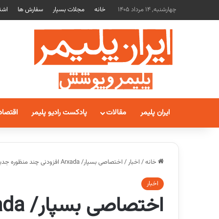
چهارشنبه, 14 مرداد 1405
خانه
مجلات بسپار
سفارش ها
اشت
ایران پلیمر
مقالات
پادکست رادیو پلیمر
اقتصاد
خانه
/
اخبار
/
اختصاصی بسپار/ Arxada افزودنی چند منظوره جدیدی معرفی کرد
اخبار