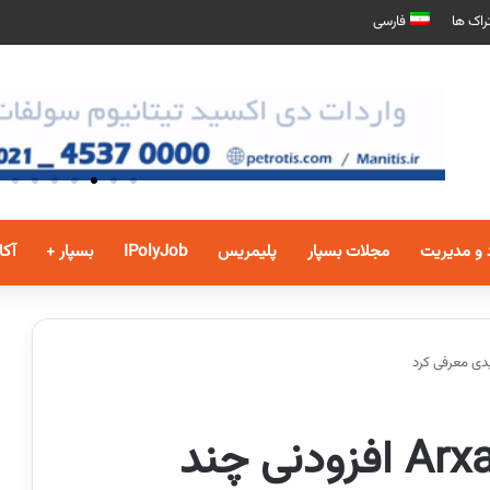
راک ها
فارسی
 و مدیریت
مجلات بسپار
پلیمریس
IPolyJob
بسپار +
آکا
اختصاصی بسپار/ Arxada افزودنی چند