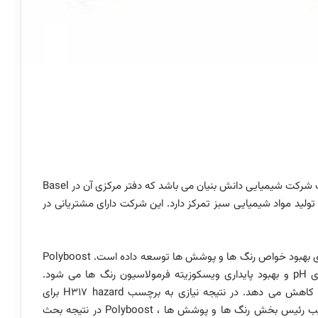
Arxada یک شرکت شیمیایی دانش بنیان می باشد که دفتر مرکزی آن در Basel
لید مواد شیمیایی سبز تمرکز دارد. این شرکت دارای مشتریانی در
Arxada افزودنی چند منظوره بی همتای Polyboost را برای بهبود خواص رنگ ها و پوشش ها توسعه داده است. Polyboost
یک افزودنی چند منظوره می باشد که باعث بهبود پایداری pH و بهبود پایداری ویسکوزیته فرمولاسیون رنگ ها می شود.
همچنین میزان مصرف مواد نگهدارنده ( ضد کپک ها) را کاهش می دهد. در نتیجه نیازی به برچسب H317 hazard برای
محصول نهایی نخواهد بود. به گفته Nigel Atkinson نایب رئیس بخش رنگ ها و پوشش ها ، Polyboost در نتیجه بحث