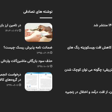
نوشته های تصادفی
در تامین ارز بازرگا
1403-01-27
 کاهش افت ویسکوزیته رنگ های
ضمانت نامه پذیرش ریسک چیست؟
1395-02-19
حذف سود بازرگانی ماشین‌آلات وارداتی ب
1398-10-17
زریقی؛ چگونه می توان کوچک شدن
درخواست انجمن م
در گروه‌های کا
1399-06-11
از افت درآمد و اختلال در زنجیره