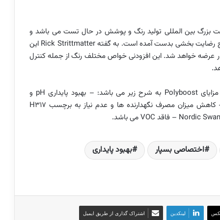
وی Polyboost در حال حاضر در بیش از 10 شرکت بزرگ بین المللی تولید رنگ و پوشش در حال تست می باشد و
مراحل پایانی تست ها در حال انجام می باشد. تاکنون نتایج رضایت بخشی بدست آمده است. به گفته Rick Strittmatter این
ر عرضه خواهد شد. این افزودنی خواص مختلف رنگ از جمله کنترل
د.
همچنین میزان مصرف نگهدارنده ها را کاهش می دهد. مزایای Polyboost به شرح زیر می باشد: – بهبود پایداری pH و
ویسکوزیته رنگ بدون تاثیر بر روی فام محصول نهایی – کاهش میزان مصرف نگهدارنده ها و عدم نیاز به برچسب H317
اختصاصی بسپار
بهبود پایداری
کس
لینکدین
اشتراک گذاری از طریق ایمیل