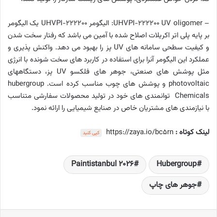
– UHVPI-222200 UV oligomer: الیگومر UHVPI-222200 یک الیگومر
بر پایه پلی اتر اکریلات اصلاح شده با آمین می باشد که رفتار سخت شدن
و کیفیت سطحی سامانه های UV پز را بهبود می دهد. واکنش پذیری و
عملکرد این الیگومر آنرا برای استفاده در کاربرد های سخت شونده با انرژی
مثل پوشش های صنعتی، جوهر های فلکسو UV پز، دستگاههای
photovoltaic و پوشش های چوب مناسب کرده است. hubergroup
Chemicals توانمندی های خود در تولید محصولات سفارشی متناسب
با نیازمندی های مشتریان خاص در صنایع شیمیایی را ارائه نمود.
لینک کوتاه :
https://zaya.io/bc5rn
کپی کنید
Paintistanbul 2026
Hubergroup
جوهر های چاپ