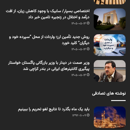
اختصاصی بسپار/ سابیک با وجود کاهش زیان، از افت
درآمد و اختلال در زنجیره تامین خبر داد
1405-05-14
روش جدید تأمین ارز؛ واردات از محل “سپرده خود و
دیگران” کلید خورد
1405-05-14
وزیر صمت در دیدار با وزیر بازرگانی پاگستان خواستار
پیگیری کانتینرهای ایرانی در بندر کراچی شد
1405-05-14
نوشته های تصادفی
باید یک ماه بگذرد تا نتایج لغو تحریم را ببینیم
1392-11-09