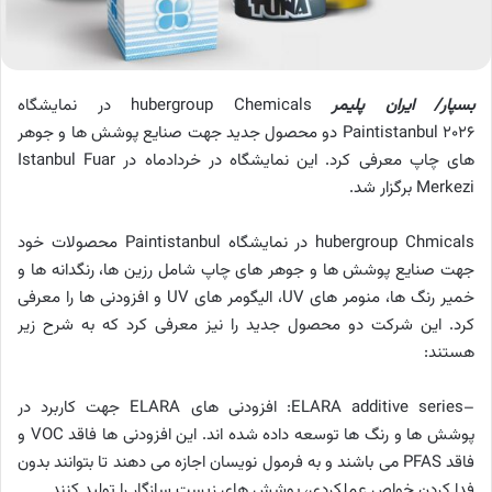
بسپار/ ایران پلیمر
hubergroup Chemicals در نمایشگاه
Paintistanbul 2026 دو محصول جدید جهت صنایع پوشش ها و جوهر
های چاپ معرفی کرد. این نمایشگاه در خردادماه در Istanbul Fuar
Merkezi برگزار شد.
hubergroup Chmicals در نمایشگاه Paintistanbul محصولات خود
جهت صنایع پوشش ها و جوهر های چاپ شامل رزین ها، رنگدانه ها و
خمیر رنگ ها، منومر های UV، الیگومر های UV و افزودنی ها را معرفی
کرد. این شرکت دو محصول جدید را نیز معرفی کرد که به شرح زیر
هستند:
–ELARA additive series: افزودنی های ELARA جهت کاربرد در
پوشش ها و رنگ ها توسعه داده شده اند. این افزودنی ها فاقد VOC و
فاقد PFAS می باشند و به فرمول نویسان اجازه می دهند تا بتوانند بدون
فدا کردن خواص عملکردی، پوشش های زیست سازگار را تولید کنند.