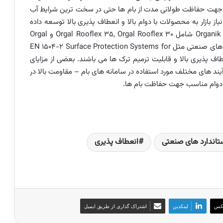
بالا جهت حفاظت طولانی مدت از بام ها حتی در سخت ترین شرایط آب
Rooflex برای برآورده کردن نیاز بازار به محصولات با دوام بالا و انعطاف پذیری بالا توسعه داده
شده اند. رزین های مخصوص پوشش بام شرکت Organik Kymia شامل Orgal Rooflex 35, Orgal Rooflex 30 و Orgal
Rooflex S6 می باشند. این محصولات مطابق با استاندارد های صنعتی مثل EN 1504-2 Surface Protection Systems for
ی انعطاف پذیری بالا و قابلیت ترمیم ترک ها می باشند. بعضی از مزایای
یند های مختلف مورد استفاده در سامانه های بام – مقاومت بالا در
تاندارد های صنعتی
انعطاف پذیری
کس
لینکدین
اشتراک گذاری از طریق ایمیل