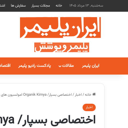
سه‌شنبه, 13 مرداد 1405
خانه
مجلات بسپار
سفارش ها
اشتر
ایران پلیمر
مقالات
پادکست رادیو پلیمر
اقتصاد
خانه
/
اخبار
/
اختصاصی بسپار/ Organik Kimya امولسیون های اکریلیک و استایرن-اکریلیک برای پوشش بام معرفی کرد
اخبار