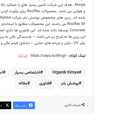
Kimya ، هدف این شرکت تامین بسپار های با عملکرد 
و هوایی می باشد. محصولات 
Concrete توسعه داده شده اند. این فناوری ها دارا
این رزین ها به شرح زیر می باشد: – چسبندگی عالی به زیرآ
برابر UV ، باران و چرخه های دمایی – تشکیل فیلم عالی و دوام مناسب جهت حفاظت بام ها.
لینک کوتاه :
https://zaya.io/bhcg2
کپی کنید
Organik Kimya
اختصاصی بسپار
اس
پوشش بام
فناوری
مقاله
اشتراک گذاری
فیس بوک
ای