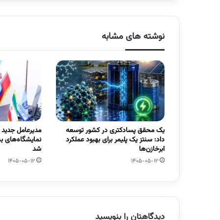
نوشته های مشابه
یک محقق پسادکتری در کشور توسعه
مدیرعامل جدید
داد: سنتز یک پلیمر برای بهبود عملکرد
نمایشگاه‌های ب
ابرخازن‌ها
شد
1405-05-12
1405-05-12
دیدگاهتان را بنویسید