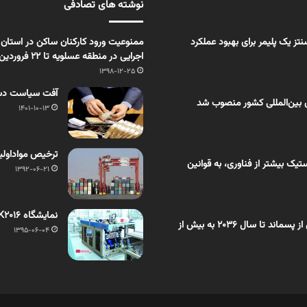
نوشته های تصادفی
ز یک پلیمر برای بهبود عملکرد
ممنوعیت ورود کارکنان ساکن در استان 
اجرایی در منطقه عسلویه تا 22 فروردین
1398-12-25
آفت سیاست دست
 بین‌المللی کشور منصوب شد
1401-10-13
ترخيص مواداوليه
یک بیشتر از فناوری، به قوانین
1392-06-21
نمایشگاه K2016 و نمایش یک ماشین جدید ترموفرمینگ از شرکت سوییسی WM
اختصاصی بسپار/ بازار روغن تَف‌کافت حاصل از پسماند تا سال ۲۰۳۶ به بیش از
1395-06-04