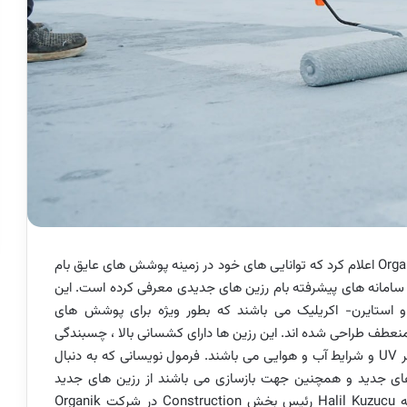
Organik Kimya اعلام کرد که توانایی های خود در زمینه پوشش های عایق بام
ی سامانه های پیشرفته بام رزین های جدیدی معرفی کرده است. این
 استایرن- اکریلیک می باشند که بطور ویژه برای پوشش های
نعطف طراحی شده اند. این رزین ها دارای کشسانی بالا ، چسبندگی
بالا ، قابلیت ترمیم ترک ها و مقاومت طولانی مدت در برابر UV و شرایط آب و هوایی می باشند. فرمول نویسانی که به دنبال
های جدید و همچنین جهت بازسازی می باشند از رزین های جدید
شرکت Organik Kymia می توانند استفاده کنند. به گفته Halil Kuzucu رئیس بخش Construction در شرکت Organik