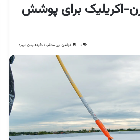
رن-اکریلیک برای پوشش
0
خواندن این مطلب 1 دقیقه زمان میبرد