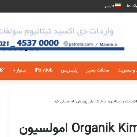
اک ها
فارسی
 و مدیریت
مجلات بسپار
پلیمریس
IPolyJob
بسپار +
آکا
اختصاصی بسپار/ Organik Kimya امولسیون