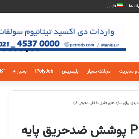
اک ها
فارسی
 و مدیریت
مجلات بسپار
پلیمریس
IPolyJob
بسپار +
آکا
اختصاصی بسپار/ PPG پوشش ضدحریق پایه