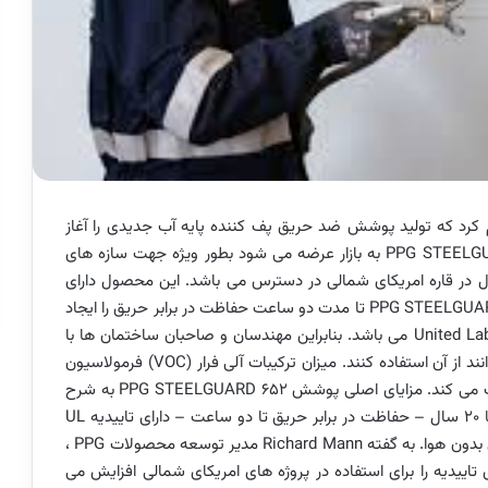
لام کرد که تولید پوشش ضد حریق پف کننده پایه آب جدیدی را آغاز
کرده است. این پوشش جدید که با نام تجاری PPG STEELGUARD 652 به بازار عرضه می شود بطور ویژه جهت سازه های
در قاره امریکای شمالی در دسترس می باشد. این محصول دارای
دوام بالا بوده و سطحی با ظاهر زیبا ایجاد می کند. PPG STEELGUARD 652 تا مدت دو ساعت حفاظت در برابر حریق را ایجاد
می کند. این محصول دارای تاییدیه United Laboratories (UL 263) می باشد. بنابراین مهندسان و صاحبان ساختمان ها با
اطمینان از عملکرد و تطابق با استاندارد های صنایع می توانند از آن استفاده کنند. میزان ترکیبات آلی فرار (VOC) فرمولاسیون
های پایه آب پایین می باشد و به حفظ محیط زیست کمک می کند. مزایای اصلی پوشش PPG STEELGUARD 652 به شرح
زیر می باشد: – حفاظت طولانی مدت و عملکرد مناسب تا 20 سال – حفاظت در برابر حریق تا دو ساعت – دارای تاییدیه UL
263 – VOC پایین – اعمال ساده بوسیله تجهیزات اسپری بدون هوا. به گفته Richard Mann مدیر توسعه محصولات PPG ،
اد محصولات دارای تاییدیه را برای استفاده در پروژه های امریکای شمالی افزایش می