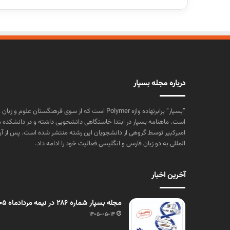
درباره مجله بسپار
“بسپار” برابرنهاده واژه Polymer است که از سوی فرهنگستا
است. ماهنامه بسپار در ابتدا خاستگاهی دانشجویی داشته و در دانشکده 
المللی به دو زبان فارسی و انگلیسی فعالیت خود را ادامه داد.
آخرین اخبار
مجله بسپار شماره 286 در نیمه مردادماه 1405 منتشر شد
1405-05-14