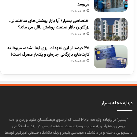
می‌رسد
1405-05-12
اختصاصی بسپار/ آیا بازار پوشش‌های ساختمانی،
بزرگترین بازار صنعت پوشش باقی می ماند؟
1405-05-12
۳۵ درصد از این تعهدات ارزی ایفا نشده، مربوط به
کارت‌های بازرگانی اجاره‌ای و یک‌بار مصرف است!
1405-05-12
درباره مجله بسپار
“بسپار” برابرنهاده واژه Polymer است که از سوی فرهنگستان علوم و زبان و ادب
پارسی پیشنهاد و به تصویب رسیده است. ماهنامه بسپار در ابتدا خاستگاهی
دانشجویی داشته و در دانشکده مهندسی پلیمر و رنگ دانشگاه صنعتی امیرکبیر توسط