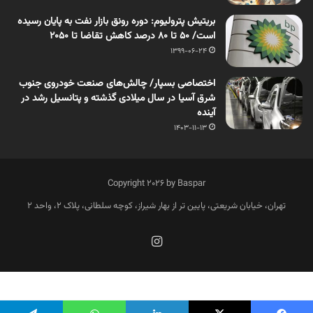
بریتیش پترولیوم: دوره رونق بازار نفت به پایان رسیده
است/ 50 تا 80 درصد کاهش تقاضا تا 2050
1399-06-24
اختصاصی بسپار/ چالش‌های صنعت خودروی جنوب
شرق آسیا در سال میلادی گذشته و پتانسیل رشد در
آینده
1403-11-13
Copyright 2026 by Baspar
تهران، خیابان شریعتی، پایین تر از بهار شیراز، کوچه سلطانی، پلاک 2، واحد 2
فارسی