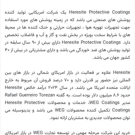
Heresite Protective Coatings یک شرکت امریکایی تولید کننده
پوشش های صنعتی می باشد که در زمینه پوشش های مورد استفاده
جهت تجهیزات تهویه هوا ، تجهیزات حرارتی و خنک کننده ها در محیط
های با شرایط سخت بویژه در بخش نفت و گاز و آب و فاضلاب تخصص
دارد. Heresite Protective Coatings دارای بیش از 90 سال سابقه در
تولید پوشش های ضد خوردگی می باشد و دارای مشتریانی در بیش از 40
کشور جهان می باشد.
Heresite علاوه بر فعالیت در بازار امریکای شمالی در بازار های بین
المللی نیز حضور پر قدرتی دارد و 70 درصد فروش آن مربوط به خارج
ایالات متحده امریکا می باشد. در سال 2024 درآمد خالص Heresite
حدود 8.6 میلیون دلار بوده است. به گفته Rafael Guerreiro Torezan
مدیر WEG Coatings، خدمات و محصولات Heresite Protective
Coatings تکمیل کننده محصولات WEG می باشد و بدینوسیله می
توان محصولات جدیدی به مشتریان ارائه نمود.
خرید این شرکت مرحله مهمی در توسعه تجارت WEG در بازار امریکای