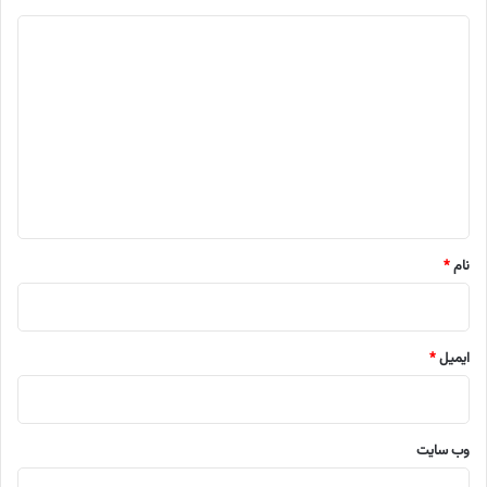
د
ی
د
گ
ا
ه
*
نام
*
ایمیل
*
وب‌ سایت