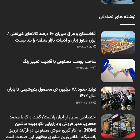
نوشته های تصادفی
افغانستان و عراق میزبان ۶۰ درصد کالاهای غیرنفتی /
ایران هنوز زبان و ادبیات بازار منطقه را بلد نیست
1395-08-10
ساخت پوست مصنوعی با قابلیت تغییر رنگ
1394-01-23
تولید حدود ۷۸ میلیون تن محصول پتروشیمی تا پایان
سال ۱۴۰۲
1402-07-24
اختصاصی بسپار از ایران پلاست/ گفت و گو با محمد
جعفری، مدیر فروش و بازاریابی نکو بهینه ماشین
(NBM): به کار گیری هوش مصنوعی در فرآیند تزریق
پلاستیک، انقلابی‌ترین فناوری نوظهور این صنعت است