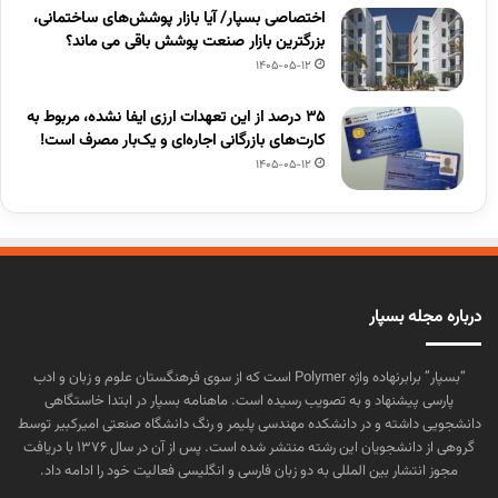
اختصاصی بسپار/ آیا بازار پوشش‌های ساختمانی،
بزرگترین بازار صنعت پوشش باقی می ماند؟
1405-05-12
۳۵ درصد از این تعهدات ارزی ایفا نشده، مربوط به
کارت‌های بازرگانی اجاره‌ای و یک‌بار مصرف است!
1405-05-12
درباره مجله بسپار
“بسپار” برابرنهاده واژه Polymer است که از سوی فرهنگستان علوم و زبان و ادب
پارسی پیشنهاد و به تصویب رسیده است. ماهنامه بسپار در ابتدا خاستگاهی
دانشجویی داشته و در دانشکده مهندسی پلیمر و رنگ دانشگاه صنعتی امیرکبیر توسط
گروهی از دانشجویان این رشته منتشر شده است. پس از آن در سال ۱۳۷۶ با دریافت
مجوز انتشار بین المللی به دو زبان فارسی و انگلیسی فعالیت خود را ادامه داد.