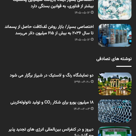
بیشتر از فناوری، به قوانین بستگی دارد
1405-05-12
اختصاصی بسپار/ بازار روغن تَف‌کافت حاصل از پسماند
تا سال ۲۰۳۶ به بیش از ۶۱۵ میلیون دلار می‌رسد
1405-05-12
نوشته های تصادفی
دو نمایشگاه رنگ و لاستیک در شیراز برگزار می شود
1396-04-20
۱۸ میلیون یورو برای شکار CO₂ و تولید نانولوله‌کربنی
1404-02-03
دیروز و در کنفرانس بین‌المللی انرژی های تجدید پذیر
چه گذشت؟