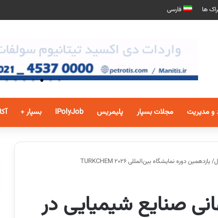
اک ها
فارسی
 و مدیریت
مجلات بسپار
پلیمریس
IPolyJob
بسپار +
آکا
مین دوره نمایشگاه بین‌المللی TURKCHEM 2026
هانی صنایع شیمیایی در