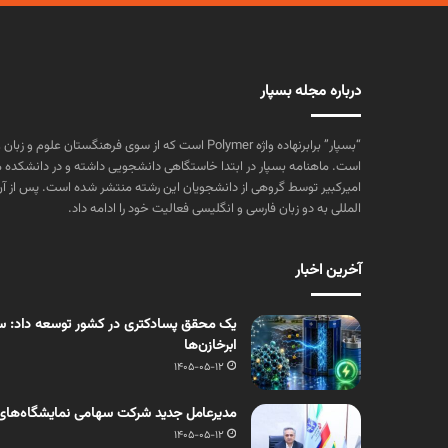
درباره مجله بسپار
“بسپار” برابرنهاده واژه Polymer است که از سوی فرهنگستا
است. ماهنامه بسپار در ابتدا خاستگاهی دانشجویی داشته و در دانشکده 
المللی به دو زبان فارسی و انگلیسی فعالیت خود را ادامه داد.
آخرین اخبار
یک محقق پسادکتری در کشور توسعه داد: سنت
ابرخازن‌ها
1405-05-12
مدیرعامل جدید شرکت سهامی نمایشگاه‌های
1405-05-12