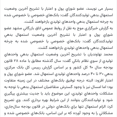
بسپار می نویسد، عضو شوراي پول و اعتبار با تشريح آخرين وضعيت
استمهال بدهي توليدکنندگان گفت: بانک‌هاي خصوصي يا خصوصي شده
به چرخه استمهال بدهي واحدهاي توليدي بازخواهند گشت.
به گزارش خبرگزاري موج به نقل از روابط عمومي اتاق بازرگاني مشهد عضو
شوراي پول و اعتبار با تشريح آخرين وضعيت استمهال بدهي
توليدکنندگان گفت: بانک‌هاي خصوصي يا خصوصي شده به چرخه
استمهال بدهي واحدهاي توليدي بازخواهند گشت.
محمد نهاونديان با تشريح آخرين وضعيت استمهال بدهي واحدهاي
توليدي از سوي نظام بانکي گفت: سال گذشته مطابق با ماده 28 قانون
بودجه سال 90 کل کشور و بر اساس گزارش رييس کل بانک مرکزي،
بدهي 30 تا 40 درصد واحدهاي توليدي استمهال شد. عضو شوراي پول و
اعتبار افزود: البته درجه توفيق بانک‌هاي مختلف در اين زمينه متفاوت
بود؛ اما امسال نيز با وجود گسترش متقاضيان استمهال بدهي با توجه به
مشکلات واحدهاي توليدي، اين موضوع بايد با جديت بيشتري پيگيري
شود و توليدکنندگان بتوانند از اين شرايط بهره برداري کنند. وي تصريح
کرد: الزام استمهال تنها براي بانک‌هاي دولتي در قانون بودجه سال‌جاري،
مشکلاتي را به وجود آورده که بر اين اساس، بانک‌هاي خصوصي شده و