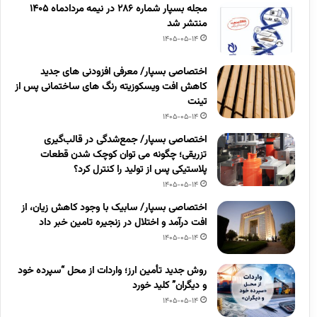
مجله بسپار شماره 286 در نیمه مردادماه 1405
منتشر شد
1405-05-14
اختصاصی بسپار/ معرفی افزودنی های جدید
کاهش افت ویسکوزیته رنگ های ساختمانی پس از
تینت
1405-05-14
اختصاصی بسپار/ جمع‌شدگی در قالب‌گیری
تزریقی؛ چگونه می توان کوچک شدن قطعات
پلاستیکی پس از تولید را کنترل کرد؟
1405-05-14
اختصاصی بسپار/ سابیک با وجود کاهش زیان، از
افت درآمد و اختلال در زنجیره تامین خبر داد
1405-05-14
روش جدید تأمین ارز؛ واردات از محل “سپرده خود
و دیگران” کلید خورد
1405-05-14