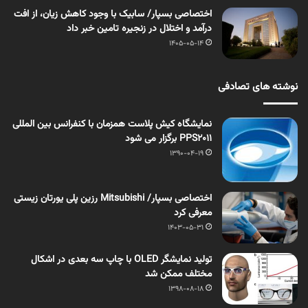
اختصاصی بسپار/ سابیک با وجود کاهش زیان، از افت
درآمد و اختلال در زنجیره تامین خبر داد
1405-05-14
نوشته های تصادفی
نمایشگاه کیش پلاست همزمان با کنفرانس بین المللی
PPS2011 برگزار می شود
1390-04-19
اختصاصی بسپار/ Mitsubishi رزین پلی یورتان زیستی
معرفی کرد
1403-05-31
تولید نمایشگر OLED با چاپ سه بعدی در اشکال
مختلف ممکن شد
1398-08-18