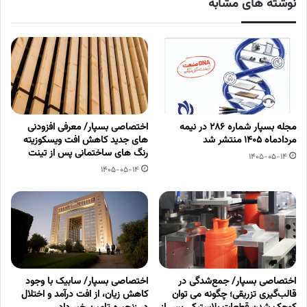
نوشته های مشابه
مجله بسپار شماره 286 در نیمه
اختصاصی بسپار/ معرفی افزودنی
مردادماه 1405 منتشر شد
های جدید کاهش افت ویسکوزیته
رنگ های ساختمانی پس از تینت
1405-05-14
1405-05-14
اختصاصی بسپار/ جمع‌شدگی در
اختصاصی بسپار/ سابیک با وجود
قالب‌گیری تزریقی؛ چگونه می توان
کاهش زیان، از افت درآمد و اختلال