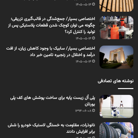
1405-05-14
اختصاصی بسپار/ جمع‌شدگی در قالب‌گیری تزریقی؛
چگونه می توان کوچک شدن قطعات پلاستیکی پس از
تولید را کنترل کرد؟
1405-05-14
اختصاصی بسپار/ سابیک با وجود کاهش زیان، از افت
درآمد و اختلال در زنجیره تامین خبر داد
1405-05-14
نوشته های تصادفی
پلی اُل زیست پایه برای ساخت پوشش های کف پلی
یورتان
1394-06-08
نانوذرات، مقاومت به خستگی لاستیک خودرو را شش
برابر افزایش دادند