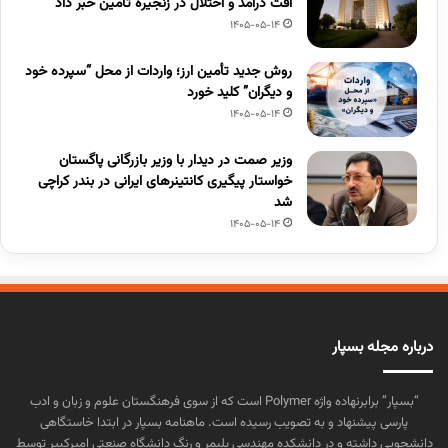
افت درآمد و اختلال در زنجیره تامین خبر داد
1405-05-14
روش جدید تأمین ارز؛ واردات از محل “سپرده خود
و دیگران” کلید خورد
1405-05-14
وزیر صمت در دیدار با وزیر بازرگانی پاگستان
خواستار پیگیری کانتینرهای ایرانی در بندر کراچی
شد
1405-05-14
درباره مجله بسپار
“بسپار” برابرنهاده واژه Polymer است که از سوی فرهنگستان علوم و زبان و ادب
پارسی پیشنهاد و به تصویب رسیده است. ماهنامه بسپار در ابتدا خاستگاهی
دانشجویی داشته و در دانشکده مهندسی پلیمر و رنگ دانشگاه صنعتی امیرکبیر توسط