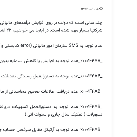
1394-09-15
چند سالی است که دولت بر روی افزایش درآمدهای مالیاتی بس
شرکتها بسیار مهم شده است. در اینجا می خواهیم، 22 اشتباه مهلک در ارائه اظهارنامه مالیاتی را اشاره کنیم.
عدم توجه به SMS سازمان امور مالیاتی (error کدپستی و آدرس در حوزه مالیاتی با سامانه ماده ۱۶۹)
_x0001F4AB_عدم توجه به افزایش یا کاهش سرمایه بدون اجرای تشریفات قانون تجارت
_x0001F4AB_عدم توجه به دستورالعمل رسیدگی تعدیلات سنواتی صادره از طرف امور مالیاتی و استانداردحسابداری
_x0001F4AB_عدم دریافت اطلاعات صحیح محاسباتی از ماده ۱۵۱ ق.م.م و اعمال تعدیلات اختصاصی مربوط به آن
_x0001F4AB_عدم توجه به دستورالعمل تسهیلات د
تسهیلات ( تفکیک سال جاری و سنوات آتی )
_x0001F4AB_عدم توجه به آرتیکل مقابل سرفصل حساب جاری شرکاء