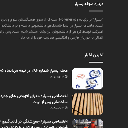
درباره مجله بسپار
“بسپار” برابرنهاده واژه Polymer است که از سوی فرهنگستا
است. ماهنامه بسپار در ابتدا خاستگاهی دانشجویی داشته و در دانشکده 
المللی به دو زبان فارسی و انگلیسی فعالیت خود را ادامه داد.
آخرین اخبار
مجله بسپار شماره 286 در نیمه مردادماه 1405 منتشر شد
1405-05-14
اختصاصی بسپار/ معرفی افزودنی های جدید
ساختمانی پس از تینت
1405-05-14
اختصاصی بسپار/ جمع‌شدگی در قالب‌گیری ت
قطعات پلاستیکی پس از تولید را کنترل کرد؟