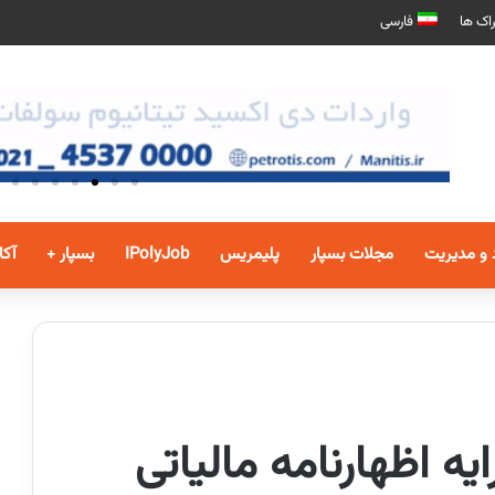
اک ها
فارسی
 و مدیریت
مجلات بسپار
پلیمریس
IPolyJob
بسپار +
آکا
ه اظهارنامه مالیاتی