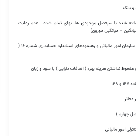
لای ساخته شده با سرفصل موجودی ها، بهای تمام شده ، عدم رعایت
_x0001F4AB_عدم رعایت دستورالعمل تسعیر ارز صادره از سازمان امور مالیاتی و رهنمودهای استاندارد حسابداری شماره ۱۶ (