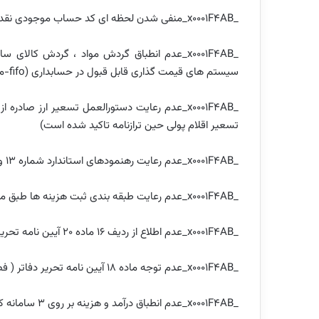
_x0001F4AB_منفی شدن لحظه ای کد حساب موجودی نقد و بانک
_x0001F4AB_عدم انطباق گردش مواد ، گردش کا
سیستم های قیمت گذاری قابل قبول در حسابداری (fifo-میانگین – میانگین موزون)
تسعیر اقلام پولی حین ترازنامه تاکید شده است)
_x0001F4AB_عدم رعایت رهنمودهای استاندارد شماره ۱۳ و ملحوظ نداشتن هزینه بهره ( اضافات دارایی ) یا سود و زیان
_x0001F4AB_عدم رعایت طبقه بندی ثبت هزینه ها طبق ماده ۱۴۷ و ۱۴۸
_x0001F4AB_عدم اطلاع از ردیف ۱۶ ماده ۲۰ آیین نامه تحریر دفاتر
_x0001F4AB_عدم توجه ماده ۱۸ آیین نامه تحریر دفاتر ( فصل چهارم )
_x0001F4AB_عدم انطباق درآمد و هزینه بر روی ۳ سامانه کنترلی امور مالیاتی