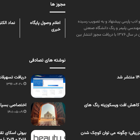
مجوز ها
ن علوم و زبان و ادب پارسی پیشنهاد و به تصویب رسیده
اعلام وصول پایگاه
نماد الکت
مهندسی پلیمر و رنگ دانشگاه صنعتی
خبری
امیرکبیر توسط گروهی از دانشجویان این رشته منتشر شده است. پس از آن در سال ۱۳۷۶ با دریافت مجوز انتشار بین
نوشته های تصادفی
دریافت تسهیلات
1396-04-20
 کاهش افت ویسکوزیته رنگ های
اختصاصی بسپار/
1401-05-09
زریقی؛ چگونه می توان کوچک شدن
بیوتی اسکای تقو
2018 و 2019 را منتشر کرد