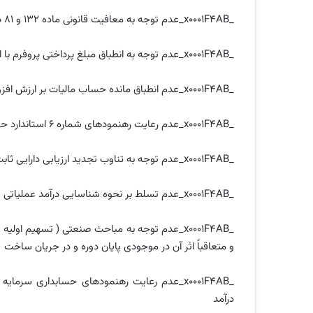
_x0001F4AB_عدم توجه به معافیت قانونی ماده ۱۳۲ و ۸۱ در مورد فعالیتهای معاف که کاملا باید منطبق و قانونی باشد
_x0001F4AB_عدم توجه به انطباق مبلغ پرداختی پروفرم با اطلاعات مندرج در اظهارنامه گمرکی
_x0001F4AB_عدم انطباق مانده حساب مالیات بر ارزش افزوده خرید ( اعتبار مالیاتی ) و فروش در ۳ ماهه چهارم
_x0001F4AB_عدم رعایت رهنمودهای شماره ۶ استاندارد حسابداری در مورد نحوه اعمال ذخیره قانوین در پایان سال
_x0001F4AB_عدم توجه به تناوب تجدید ارزیابی دارایی ثابت و رهنمودهای تعریف شده در استاندارد شماره ۱۱
_x0001F4AB_عدم تسلط بر نحوه شناسایی درآمد عملیاتی و انطباق مرتبط مرکز هزینه های آن
_x0001F4AB_عدم توجه به مباحث صنعتی ( تسهیم او
و متعاقباً اثر آن در موجودی پایان دوره و در جریان ساخت
_x0001F4AB_عدم رعایت رهنمودهای حسابداری سرم
درآمد