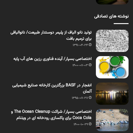
نوشته های تصادفی
تولید نانو الیاف از پلیمر دوستدار طبیعت/ نانوالیافی
برای ترمیم بافت
1391-04-24
اختصاصی بسپار/ آینده فناوری رزین های آب پایه
1400-07-03
انفجار در BASF بزرگترین کارخانه صنایع شیمیایی
آلمان
1395-07-27
اختصاصی بسپار/ شراکت The Ocean Cleanup و
Coca Cola برای پاکسازی رودخانه ای در ویتنام
1400-10-29