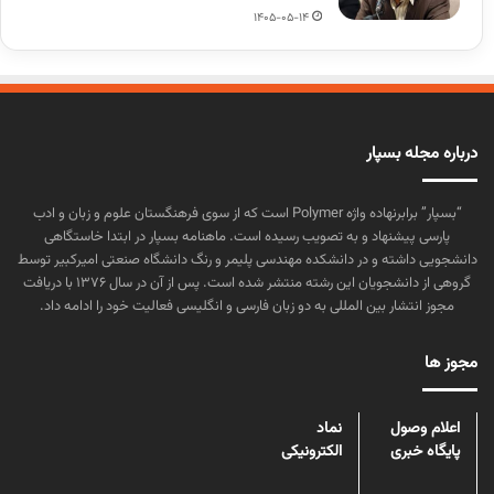
1405-05-14
درباره مجله بسپار
“بسپار” برابرنهاده واژه Polymer است که از سوی فرهنگستان علوم و زبان و ادب
پارسی پیشنهاد و به تصویب رسیده است. ماهنامه بسپار در ابتدا خاستگاهی
دانشجویی داشته و در دانشکده مهندسی پلیمر و رنگ دانشگاه صنعتی امیرکبیر توسط
گروهی از دانشجویان این رشته منتشر شده است. پس از آن در سال ۱۳۷۶ با دریافت
مجوز انتشار بین المللی به دو زبان فارسی و انگلیسی فعالیت خود را ادامه داد.
مجوز ها
اعلام وصول
نماد
پایگاه خبری
الکترونیکی