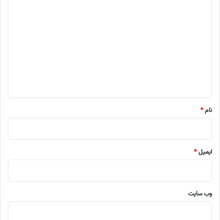
د
ی
د
گ
ا
ه
*
نام
*
ایمیل
*
وب‌ سایت