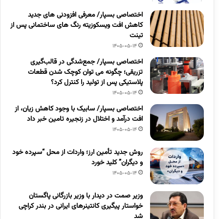
اختصاصی بسپار/ معرفی افزودنی های جدید
کاهش افت ویسکوزیته رنگ های ساختمانی پس از
تینت
1405-05-14
اختصاصی بسپار/ جمع‌شدگی در قالب‌گیری
تزریقی؛ چگونه می توان کوچک شدن قطعات
پلاستیکی پس از تولید را کنترل کرد؟
1405-05-14
اختصاصی بسپار/ سابیک با وجود کاهش زیان، از
افت درآمد و اختلال در زنجیره تامین خبر داد
1405-05-14
روش جدید تأمین ارز؛ واردات از محل “سپرده خود
و دیگران” کلید خورد
1405-05-14
وزیر صمت در دیدار با وزیر بازرگانی پاگستان
خواستار پیگیری کانتینرهای ایرانی در بندر کراچی
شد