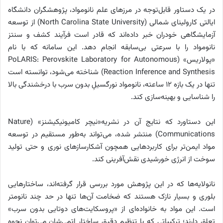
در یک دستاور قابل‌توجه در مرزهای علم نانومواد، پژوهشگران دانشگاه
ایالتی کارولینای شمالی (North Carolina State University) از توسعه
آزمایشگاهی خودران خبر داده‌اند که قادر است فرآیند کشف و سنتز
نانومواد را با سرعتی بی‌سابقه انجام دهد. این سامانه که با نام
«پولاریس» (PoLARIS: Perovskite Laboratory for Autonomous
Reaction Inference and Synthesis) شناخته می‌شود، توانسته است
تنها در یک بازه ۱۲ ساعته، نانومواد نورگسیلِ بدون سرب با درخشندگی بالا
را شناسایی و بهینه‌سازی کند.
این دستاورد که نتایج آن در نشریه«نیچر کامیونیکیشنز» (Nature
Communications) منتشر شده، می‌تواند به‌طور مستقیم در توسعه
مواد ایمن‌تر برای کاربردهایی همچون آشکارسازهای نوری و حتی تولید
سوخت از انرژی خورشیدی نقش‌آفرینی کند.
نانولایه‌ها که در این پژوهش مورد بررسی قرار گرفته‌اند، ساختارهایی
بلوری و بسیار نازک هستند که ضخامت آن‌ها تنها در حد چند نانومتر
است. این مواد به خانواده‌ای از «پروسکایت‌های دوتایی بدون سرب»
تعلق دارند؛ ترکیباتی که با تنظیم دقیق ساختار اتمی‌شان می‌توان نحوه