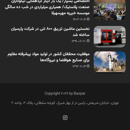
اختصاصی بسپار/ یک بار دیگر گردهمایی نیکوکاران
صنعت پلاستیک/ همیاری میلیاردی در شب ده سالگی
موسسه خیریه مهرسهیلا
1403-11-16
نخستین ماشین تزریق 800 تنی در شرکت پارسیان
ساخته شد
1391-06-20
موفقیت محققان کشور در تولید مواد پیشرفته مقاوم
برای صنایع هوافضا و نیروگاه‌ها
1392-11-14
Copyright 2026 by Baspar
تهران، خیابان شریعتی، پایین تر از بهار شیراز، کوچه سلطانی، پلاک 2، واحد 2