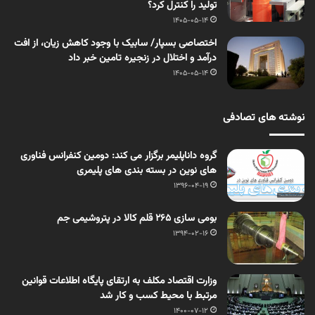
تولید را کنترل کرد؟
1405-05-14
اختصاصی بسپار/ سابیک با وجود کاهش زیان، از افت
درآمد و اختلال در زنجیره تامین خبر داد
1405-05-14
نوشته های تصادفی
گروه داناپلیمر برگزار می کند: دومین کنفرانس فناوری
های نوین در بسته بندی های پلیمری
1396-04-19
بومی سازی ٢٦٥ قلم کالا در پتروشیمی جم
1394-02-16
وزارت اقتصاد مکلف به ارتقای پایگاه اطلاعات قوانین
مرتبط با محیط کسب و کار شد
1400-07-12