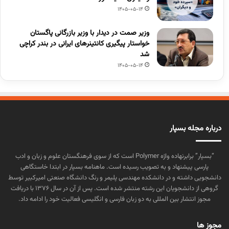
1405-05-14
وزیر صمت در دیدار با وزیر بازرگانی پاگستان
خواستار پیگیری کانتینرهای ایرانی در بندر کراچی
شد
1405-05-14
درباره مجله بسپار
“بسپار” برابرنهاده واژه Polymer است که از سوی فرهنگستان علوم و زبان و ادب
پارسی پیشنهاد و به تصویب رسیده است. ماهنامه بسپار در ابتدا خاستگاهی
دانشجویی داشته و در دانشکده مهندسی پلیمر و رنگ دانشگاه صنعتی امیرکبیر توسط
گروهی از دانشجویان این رشته منتشر شده است. پس از آن در سال ۱۳۷۶ با دریافت
مجوز انتشار بین المللی به دو زبان فارسی و انگلیسی فعالیت خود را ادامه داد.
مجوز ها