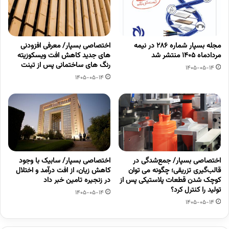
مجله بسپار شماره 286 در نیمه
اختصاصی بسپار/ معرفی افزودنی
مردادماه 1405 منتشر شد
های جدید کاهش افت ویسکوزیته
رنگ های ساختمانی پس از تینت
1405-05-14
1405-05-14
اختصاصی بسپار/ جمع‌شدگی در
اختصاصی بسپار/ سابیک با وجود
قالب‌گیری تزریقی؛ چگونه می توان
کاهش زیان، از افت درآمد و اختلال
کوچک شدن قطعات پلاستیکی پس از
در زنجیره تامین خبر داد
تولید را کنترل کرد؟
1405-05-14
1405-05-14