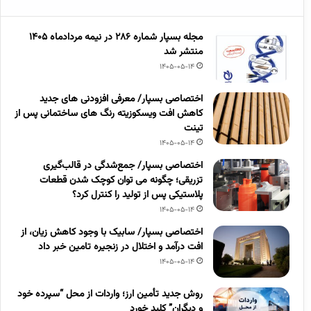
مجله بسپار شماره 286 در نیمه مردادماه 1405
منتشر شد
1405-05-14
اختصاصی بسپار/ معرفی افزودنی های جدید
کاهش افت ویسکوزیته رنگ های ساختمانی پس از
تینت
1405-05-14
اختصاصی بسپار/ جمع‌شدگی در قالب‌گیری
تزریقی؛ چگونه می توان کوچک شدن قطعات
پلاستیکی پس از تولید را کنترل کرد؟
1405-05-14
اختصاصی بسپار/ سابیک با وجود کاهش زیان، از
افت درآمد و اختلال در زنجیره تامین خبر داد
1405-05-14
روش جدید تأمین ارز؛ واردات از محل “سپرده خود
و دیگران” کلید خورد