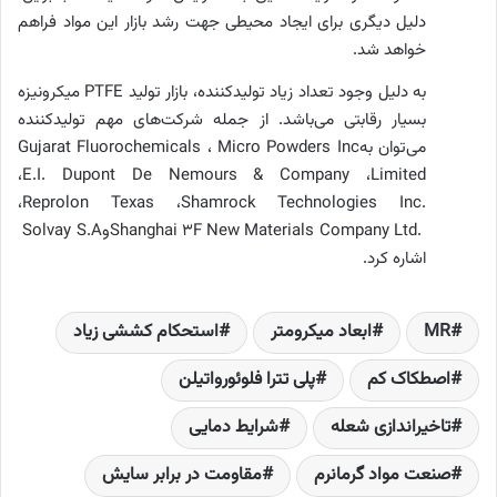
دلیل دیگری برای ایجاد محیطی جهت رشد بازار این مواد فراهم
خواهد شد
.
به دلیل وجود تعداد زیاد تولیدکننده، بازار تولید
PTFE
میکرونیزه
بسیار رقابتی می‌باشد. از جمله شرکت‌های مهم تولیدکننده
می‌توان به
Micro Powders Inc
،
Gujarat Fluorochemicals
،
E.I. Dupont De Nemours & Company
،
Limited
،
Reprolon Texas
،
Shamrock Technologies Inc.
Shanghai 3F New Materials Company Ltd.
و
Solvay S.A
اشاره کرد
.
MR
ابعاد میکرومتر
استحکام کششی زیاد
اصطکاک کم
پلی تترا فلوئورواتیلن
تاخیراندازی شعله
شرایط دمایی
صنعت مواد گرمانرم
مقاومت در برابر سایش