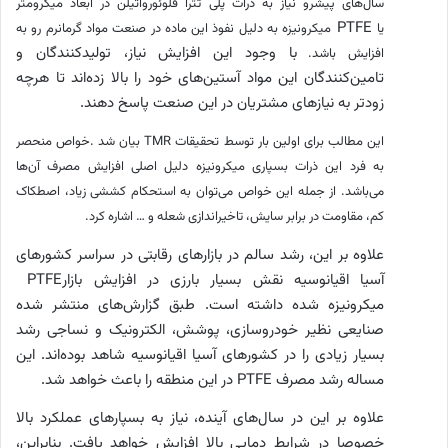
سال‌های پیشرو نیاز به ذرات پلی تترا فلوئورواتیلن در ابعاد میکرومتر
PTFE
یا
میکرونیزه به دلیل نفوذ این ماده در صنعت مواد گرمانرم رو به
با وجود این افزایش نیاز، تولیدکنندگان و
افزایش ‌باشد.
تامین‌کنندگان این مواد آستین‌های خود را بالا زده‌اند تا هرچه
زودتر به نیازهای مشتریان در این صنعت پاسخ دهند.
این مطالب برای اولین بار توسط تحقیقات
TMR
بیان شد
.
خواص منحصر
به فرد این ذرات بسپاری میکرونیزه دلیل اصلی افزایش مصرف آن‌ها
می‌باشد. از جمله این خواص می‌توان به استحکام کششی زیاد، اصطکاک
کم، مقاومت در برابر سایش، تاخیراندازی شعله و … اشاره کرد
.
علاوه بر این، رشد سالم در بازارهای رقابتی در سراسر کشورهای
آسیا اقیانوسیه نقش بسیار بارزی در افزایش بازار
PTFE
میکرونیزه شده داشته است. طبق گزارش‌های منتشر شده
صنایعی نظیر خودروسازی، پوشش، الکترونیک و نساجی رشد
بسیار زیادی را در کشورهای آسیا اقیانوسیه شاهد بوده‌اند. این
مساله رشد مصرف
PTFE
در این منطقه را باعث خواهد شد
.
علاوه بر این در سال‌های آینده، نیاز به بسپارهای عملکرد بالا
خصوصا در شرایط دمایی بالا افزایش خواهد یافت. بنابراین،