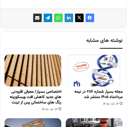
نوشته های مشابه
مجله بسپار شماره 286 در نیمه
اختصاصی بسپار/ معرفی افزودنی
مردادماه 1405 منتشر شد
های جدید کاهش افت ویسکوزیته
رنگ های ساختمانی پس از تینت
1405-05-14
1405-05-14