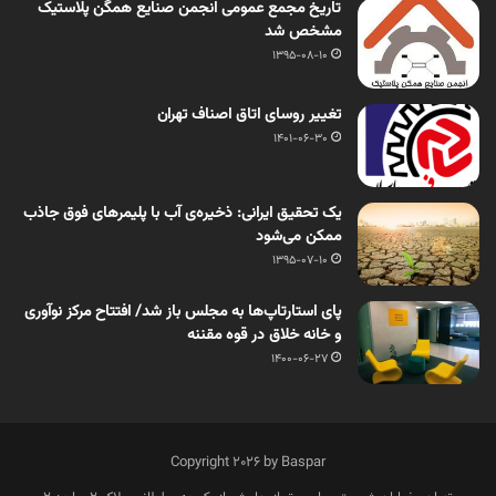
تاریخ مجمع عمومی انجمن صنایع همگن پلاستیک
مشخص شد
1395-08-10
تغییر روسای اتاق اصناف تهران
1401-06-30
یک تحقیق ایرانی: ذخیره‌ی آب با پلیمرهای فوق جاذب
ممکن می‌شود
1395-07-10
پای استارتاپ‌ها به مجلس باز شد/ افتتاح مرکز نوآوری
و خانه خلاق در قوه مقننه
1400-06-27
Copyright 2026 by Baspar