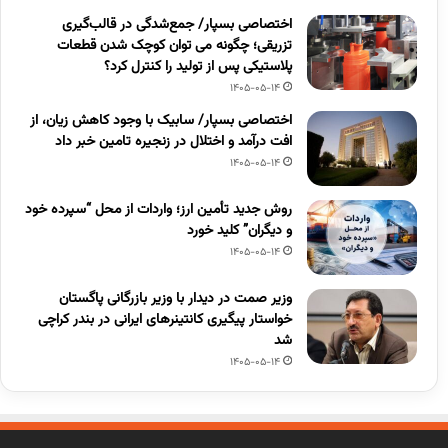
اختصاصی بسپار/ جمع‌شدگی در قالب‌گیری
تزریقی؛ چگونه می توان کوچک شدن قطعات
پلاستیکی پس از تولید را کنترل کرد؟
1405-05-14
اختصاصی بسپار/ سابیک با وجود کاهش زیان، از
افت درآمد و اختلال در زنجیره تامین خبر داد
1405-05-14
روش جدید تأمین ارز؛ واردات از محل “سپرده خود
و دیگران” کلید خورد
1405-05-14
وزیر صمت در دیدار با وزیر بازرگانی پاگستان
خواستار پیگیری کانتینرهای ایرانی در بندر کراچی
شد
1405-05-14