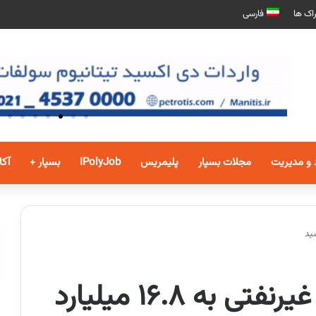
اک ها
فارسی
 و مدیریت
مجلات بسپار
پلیمریس
IPolyJob
بسپار +
آکا
افزایش کسری تجاری غیرنفتی به ۱۶.۸ میلیارد