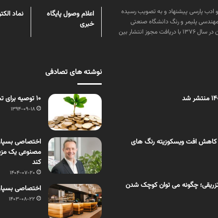
ن علوم و زبان و ادب پارسی پیشنهاد و به تصویب رسیده
اعلام وصول پایگاه
نماد الکت
مهندسی پلیمر و رنگ دانشگاه صنعتی
خبری
امیرکبیر توسط گروهی از دانشجویان این رشته منتشر شده است. پس از آن در سال ۱۳۷۶ با دریافت مجوز انتشار بین
نوشته های تصادفی
10 توصیه برای تحقق سلامت در محیط کسب و کار
1394-09-18
 کاهش افت ویسکوزیته رنگ های
مصنوعی یک مزیت 
کند
1404-07-20
زریقی؛ چگونه می توان کوچک شدن
اختصاصی بسپار/
1403-08-22