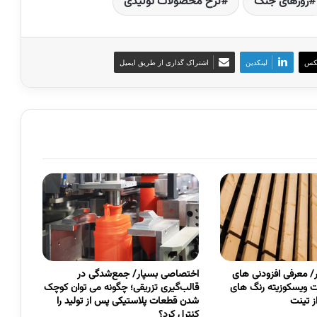
روزهای جنگ
نرخ محصولات تولیدی
کس
لینکدین
اشتراک گذاری از طریق ایمیل
 معرفی افزودنی های
اختصاصی بسپار/ جمع‌شدگی در
 ویسکوزیته رنگ های
قالب‌گیری تزریقی؛ چگونه می توان کوچک
 تینت
شدن قطعات پلاستیکی پس از تولید را
کنترل کرد؟