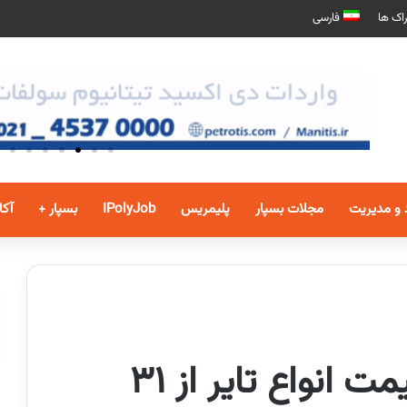
اک ها
فارسی
 و مدیریت
مجلات بسپار
پلیمریس
IPolyJob
بسپار +
آکا
افزایش ۳۰ درصدی قیمت انواع تایر از ۳۱