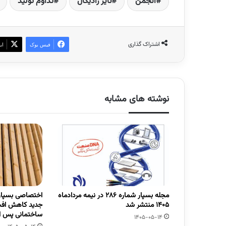
انجمن
تایر رادیکال
تداوم تولید
اشتراک گذاری
فیس بوک
ای
نوشته های مشابه
مجله بسپار شماره 286 در نیمه مردادماه
اختصاصی بسپار/
1405 منتشر شد
جدید کاهش افت
ساختمانی پس از
1405-05-14