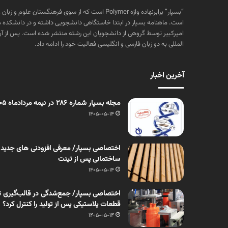
“بسپار” برابرنهاده واژه Polymer است که از سوی فرهنگستا
است. ماهنامه بسپار در ابتدا خاستگاهی دانشجویی داشته و در دانشکده 
المللی به دو زبان فارسی و انگلیسی فعالیت خود را ادامه داد.
آخرین اخبار
مجله بسپار شماره 286 در نیمه مردادماه 1405 منتشر شد
1405-05-14
اختصاصی بسپار/ معرفی افزودنی های جدید
ساختمانی پس از تینت
1405-05-14
اختصاصی بسپار/ جمع‌شدگی در قالب‌گیری ت
قطعات پلاستیکی پس از تولید را کنترل کرد؟
1405-05-14