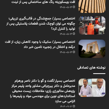
افت ویسکوزیته رنگ های ساختمانی پس از تینت
1405-05-14
اختصاصی بسپار/ جمع‌شدگی در قالب‌گیری تزریقی؛
چگونه می توان کوچک شدن قطعات پلاستیکی پس از
تولید را کنترل کرد؟
1405-05-14
اختصاصی بسپار/ سابیک با وجود کاهش زیان، از افت
درآمد و اختلال در زنجیره تامین خبر داد
1405-05-14
نوشته های تصادفی
اخصاصی بسپار/گفت و گو با دکتر ناصر ورهرام
مدیرعامل و دکتر پیرچراغی مشاور واحد پلیمر مرکز
پژوهش متالورژی رازی: ملاحظات زیست محیطی
استانداردهای نوین برای مهندسی مواد و پلیمرها را
الزامی می سازد
1404-09-12