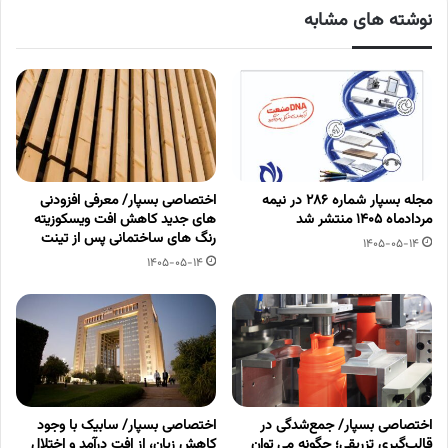
نوشته های مشابه
مجله بسپار شماره 286 در نیمه
اختصاصی بسپار/ معرفی افزودنی
مردادماه 1405 منتشر شد
های جدید کاهش افت ویسکوزیته
رنگ های ساختمانی پس از تینت
1405-05-14
1405-05-14
اختصاصی بسپار/ جمع‌شدگی در
اختصاصی بسپار/ سابیک با وجود
قالب‌گیری تزریقی؛ چگونه می توان
کاهش زیان، از افت درآمد و اختلال