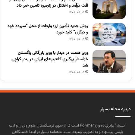
افت درآمد و اختلال در زنجیره تامین خبر داد
1405-05-14
روش جدید تأمین ارز؛ واردات از محل “سپرده خود
و دیگران” کلید خورد
1405-05-14
وزیر صمت در دیدار با وزیر بازرگانی پاگستان
خواستار پیگیری کانتینرهای ایرانی در بندر کراچی
شد
1405-05-14
درباره مجله بسپار
“بسپار” برابرنهاده واژه Polymer است که از سوی فرهنگستان علوم و زبان و ادب
پارسی پیشنهاد و به تصویب رسیده است. ماهنامه بسپار در ابتدا خاستگاهی