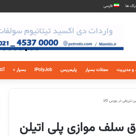
راک ها
فارسی
 و مدیریت
مجلات بسپار
پلیمریس
IPolyJob
بسپار +
آکا
 تزریقی در بورس کالا
اق سلف موازی پلی اتیلن