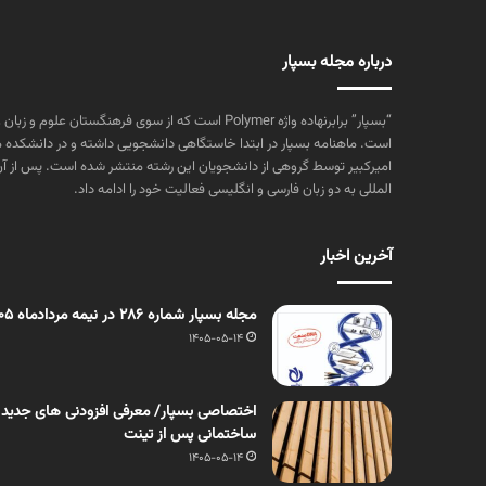
درباره مجله بسپار
“بسپار” برابرنهاده واژه Polymer است که از سوی فرهنگستا
است. ماهنامه بسپار در ابتدا خاستگاهی دانشجویی داشته و در دانشکده 
المللی به دو زبان فارسی و انگلیسی فعالیت خود را ادامه داد.
آخرین اخبار
مجله بسپار شماره 286 در نیمه مردادماه 1405 منتشر شد
1405-05-14
اختصاصی بسپار/ معرفی افزودنی های جدید
ساختمانی پس از تینت
1405-05-14