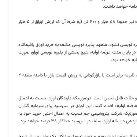
عرضه این اوراق به روش گشایش بوده و حجم عرضه اولیه نیز حدودا ۵۸ هزار و ۴۰۰ تن (به شرط آن که ارزش اوراق از ۵ هزار
ره نویسی نشود، متعهد پذیره نویسی مکلف به خرید اوراق باقیمانده
در پایان مدت عرضه اولیه، هیچ بخشی از پذیره نویسی اوراق صورت
یه خواهد بود.
براساس اطلاعیه عرضه، قیمت خرید بازارگردان در معاملات ثانویه برابر است با بازارگردانی به روش قیمت بازار با دامنه مظنه ۲
و حالت قابل تبیین است. درصورتیکه دارندگان اوراق نسبت به اعمال
۱ درصد قیمت پایه در عرضه اولیه» اقدام کنند، این اوراق در سررسید برای سرمایه گذاران
هد داشت. اما درصورتیکه شرکت پتروشیمی جم نسبت به اعمال اختیار خرید خود به
از عرضه اولیه بوده و دوره تحویل حداکثر یک ماه پس از تاریخ