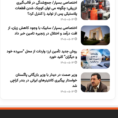
اختصاصی بسپار/ جمع‌شدگی در قالب‌گیری
تزریقی؛ چگونه می توان کوچک شدن قطعات
پلاستیکی پس از تولید را کنترل کرد؟
1405-05-14
اختصاصی بسپار/ سابیک با وجود کاهش زیان، از
افت درآمد و اختلال در زنجیره تامین خبر داد
1405-05-14
روش جدید تأمین ارز؛ واردات از محل “سپرده خود
و دیگران” کلید خورد
1405-05-14
وزیر صمت در دیدار با وزیر بازرگانی پاگستان
خواستار پیگیری کانتینرهای ایرانی در بندر کراچی
شد
1405-05-14