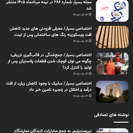
مجله بسپار شماره 286 در نیمه مردادماه 1405 منتشر
شد
1405-05-14
اختصاصی بسپار/ معرفی افزودنی های جدید کاهش
افت ویسکوزیته رنگ های ساختمانی پس از تینت
1405-05-14
اختصاصی بسپار/ جمع‌شدگی در قالب‌گیری تزریقی؛
چگونه می توان کوچک شدن قطعات پلاستیکی پس از
تولید را کنترل کرد؟
1405-05-14
اختصاصی بسپار/ سابیک با وجود کاهش زیان، از افت
درآمد و اختلال در زنجیره تامین خبر داد
1405-05-14
نوشته های تصادفی
نیرومندپلیمر به جمع مشارکت کنندگان نمایشگاه