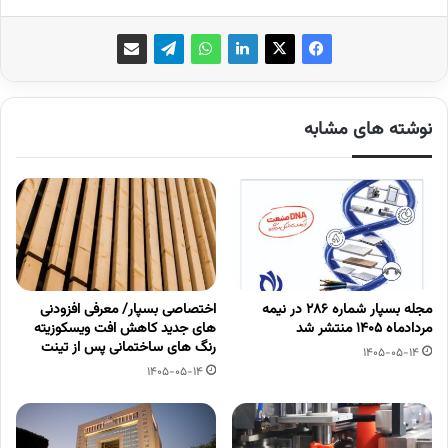
نوشته های مشابه
مجله بسپار شماره 286 در نیمه
اختصاصی بسپار/ معرفی افزودنی
مردادماه 1405 منتشر شد
های جدید کاهش افت ویسکوزیته
رنگ های ساختمانی پس از تینت
1405-05-14
1405-05-14