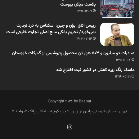
پلاست میلان پیوست
1396-12-19
رییس اتاق ایران و چین: اسکناس به درد تجارت
نمی‌خورد/ تحریم بانکی مانع اصلی تجارت خارجی است
1404-07-14
صادرات دو میلیون و 503 هزار تن محصول پتروشیمی از گمرکات خوزستان
1391-10-02
ماسک رنگ زیره کفش در کشور ثبت اختراع شد
1396-05-21
Copyright 2026 by Baspar
تهران، خیابان شریعتی، پایین تر از بهار شیراز، کوچه سلطانی، پلاک 2، واحد 2