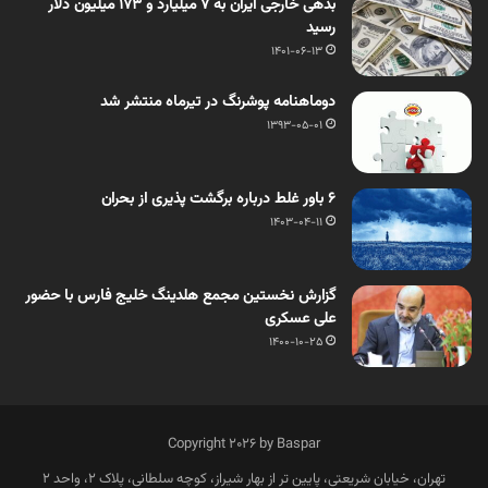
بدهی خارجی ایران به ۷ میلیارد و ۱۷۳ میلیون دلار
رسید
1401-06-13
دوماهنامه پوشرنگ در تیرماه منتشر شد
1393-05-01
۶ باور غلط درباره برگشت ‏پذیری از بحران
1403-04-11
گزارش نخستین مجمع هلدینگ خلیج فارس با حضور
علی عسکری
1400-10-25
Copyright 2026 by Baspar
تهران، خیابان شریعتی، پایین تر از بهار شیراز، کوچه سلطانی، پلاک 2، واحد 2