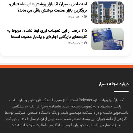
اختصاصی بسپار/ آیا بازار پوشش‌های ساختمانی،
بزرگترین بازار صنعت پوشش باقی می ماند؟
1405-05-12
۳۵ درصد از این تعهدات ارزی ایفا نشده، مربوط به
کارت‌های بازرگانی اجاره‌ای و یک‌بار مصرف است!
1405-05-12
درباره مجله بسپار
“بسپار” برابرنهاده واژه Polymer است که از سوی فرهنگستان علوم و زبان و ادب
پارسی پیشنهاد و به تصویب رسیده است. ماهنامه بسپار در ابتدا خاستگاهی
دانشجویی داشته و در دانشکده مهندسی پلیمر و رنگ دانشگاه صنعتی امیرکبیر توسط
گروهی از دانشجویان این رشته منتشر شده است. پس از آن در سال ۱۳۷۶ با دریافت
مجوز انتشار بین المللی به دو زبان فارسی و انگلیسی فعالیت خود را ادامه داد.