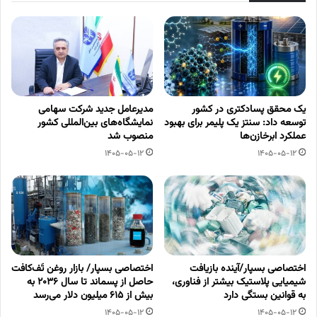
یک محقق پسادکتری در کشور
مدیرعامل جدید شرکت سهامی
توسعه داد: سنتز یک پلیمر برای بهبود
نمایشگاه‌های بین‌المللی کشور
عملکرد ابرخازن‌ها
منصوب شد
1405-05-12
1405-05-12
اختصاصی بسپار/آینده بازیافت
اختصاصی بسپار/ بازار روغن تَف‌کافت
شیمیایی پلاستیک بیشتر از فناوری،
حاصل از پسماند تا سال ۲۰۳۶ به
به قوانین بستگی دارد
بیش از ۶۱۵ میلیون دلار می‌رسد
1405-05-12
1405-05-12