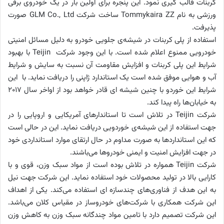
کربنات قالب گیری نمود. این پنجره برای اولین بار در یک خودروی برقی
ورزشی به نام Tommykaira ZZ ساخت شرکت GLM Co., Ltd صورت
پذیرفت.
استفاده از پلی کربنات در شیشه‌ی جلویی خودرو به دلیل مسائل امنیتی
خودرویی ممنوع اعلام شده است. با این وجود شرکت Teijin با بهبود
شرایط این پلی کربنات و افزایش مقاومت آن نسبت به سایش و شرایط
آب و هوایی موفق شده است یک استاندارد ژاپنی را دریافت نماید. با این
شرایط این خوردو با چنین شیشه ای قادر خواهد بود از اواخر سال 2017
به خیابان‌ها راه پیدا کند.
شرکت Teijin در تلاش است تا استاندارهای آمریکایی و اروپایی را در
جهت استفاده از این شیشه‌ی خوردویی دریافت نماید. این در حالی است
که این استانداردها به صورت مداوم در حال ارتقای موارد استانداردی خود
در جهت افزایش امنیت و ایمنی خودروها می‌باشند.
شرکت Teijin همواره در تلاش بوده است از مواد سبک وزن، قوی و با
کارایی بالا در تولید محصولات خود استفاده نماید. این شرکت جهت نیل
به این هدف از فناوری‌های چندسازه ای استفاده می‌کند. یکی از اهداف
این شرکت همکاری با شرکت‌های خودروساز در مقیاس کلان می‌باشد.
این شرکت تصمیم دارد با تامین مواد چندگانه سبک وزن به کاهش وزن