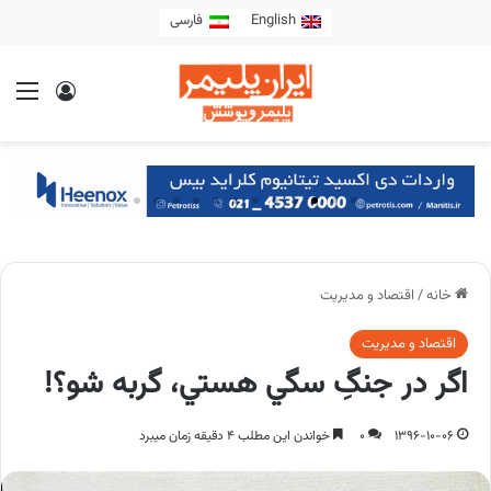
English
فارسی
خانه
/
اقتصاد و مدیریت
اقتصاد و مدیریت
اگر در جنگِ سگي هستي، گربه شو؟!
1396-10-06
0
خواندن این مطلب 4 دقیقه زمان میبرد