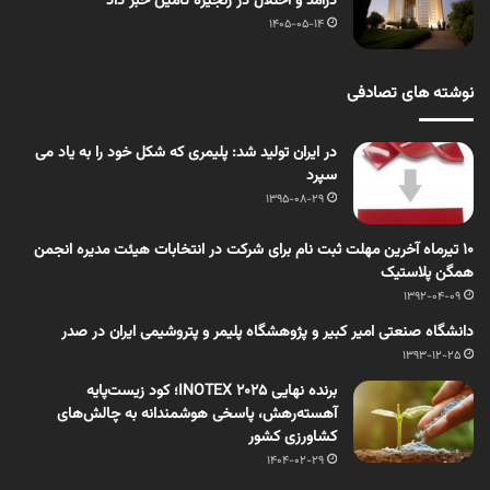
درآمد و اختلال در زنجیره تامین خبر داد
1405-05-14
نوشته های تصادفی
در ایران تولید شد: پلیمری که شکل خود را به یاد می
سپرد
1395-08-29
10 تیرماه آخرین مهلت ثبت نام برای شرکت در انتخابات هیئت مدیره انجمن
همگن پلاستیک
1392-04-09
دانشگاه صنعتی امیر کبیر و پژوهشگاه پلیمر و پتروشیمی ایران در صدر
1393-12-25
برنده نهایی INOTEX ۲۰۲۵؛ کود زیست‌پایه
آهسته‌رهش، پاسخی هوشمندانه به چالش‌های
کشاورزی کشور
1404-02-29