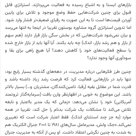
بازارهای ایستا و به اشباع رسیده به فعالیت می‌پردازند. استراتژی قابل
قبول برای چنین شرکت‌هایی حفظ وضع موجود و تلاش برای پایین
آوردن قیمت‌ها است تا به این صورت به رقبای ضعیف‌تر فشار وارد شود.
اما تدوین استراتژی گروه مشاوره بوستون تقریبا در اینجا به انتها می‌رسد
و بیان نمی‌شود شرکت‌هایی که در بخش سگی بازار قرار دارند (هم سهم
از بازار و هم رشد بازار، اندک) چه باید بکنند. آیا آنها باید از بازار خارج شده
یا سطح فعالیت‌های خود را کاهش دهند؟ آیا هیچ راهی برای بقا و
سودآوری آنها وجود ندارد؟
چنین طرز فکرهایی درباره مدیریت، در دهه‌های گذشته بسیار رایج بود:
تنها باید در بازارهایی فعالیت کرد که فرصت رشد زیاد داشته باشد و
قدرت شما در مقابل بقیه (رقبا، تامین‌کنندگان، مشتریان و…) بسیار بالاتر
باشد. این موضوع به خوبی در اظهارنظر وارن بافت (سرمایه‌گذار ثروتمند
آمریکایی) خود را نشان می‌دهد: «زمانی که یک مدیر بااعتبار و نابغه
تلاش می‌کند تا مشکلات یک شرکت بدنام را حل کند، تقریبا در همه
موارد (به جز چند استثنای اندک)، فقط اعتبار شرکت است که تغییری
نمی‌کند.»جک ولش، مدیرعامل سال‌های ۱۹۸۱ تا ۲۰۰۱ جنرال الکتریک هم
به شدت به چنین نگرشی اعتقاد داشت. او پس از آنکه به مدیریت جنرال