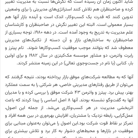
شاید اکنون زمان آن رسیده است که نگرش‌ها نسبت به مدیریت تغییر
کرده و صاحبنظران هم تلاش کنند استراتژی‌های مدیریتی را برای وضعیتی
تدوین کنند که قدرت یک کسب‌وکار، اندک است و آینده بازار آنها هم
بسیار معمولی است. البته این تغییر نگرش در صاحبنظران و کارشناسان
علم مدیریت به تدریج به وجود آمده است. در دهه ۱۹۸۰، توجه بسیاری از
صاحبنظران به ساختارهای بازار و آن دسته از تکنیک‌های مدیریتی
معطوف شد که بتوانند موجب موفقیت کسب‌وکارها شوند. تام پیترز و
رابرت واترمن، دو مشاور موسسه مک‌کینزی در سال ۱۹۸۲ و برای اولین
بار، کتابی (با نام در جست‌وجوی تعالی) در این زمینه منتشر کردند.
آنها که به مطالعه شرکت‌های موفق بازار پرداخته بودند، نتیجه گرفتند که
می‌توان از طریق رفتارهای مدیریتی خاصی، هر شرکتی را به سمت عملکرد
بهتر، پیش برد. پیترز و واترمن ۴۳ شرکت موفق را بررسی کرده و با مدیران
آنها به گفت‌وگو نشسته بودند. آنها ۸ اصل اساسی را پیدا کردند که باعث
اثربخشی مدیریت در هر کسب‌وکاری می‌شد. از جمله این اصول،
عمل‌گرایی، رابطه نزدیک با مشتریان، افزایش بهره‌وری در بین همه افراد و
تمرکز بر نقاط قوت شرکت بود.این اصول را می‌توان به‌عنوان مبنایی برای
موفقیت در بازارها و محیط‌های دشوار به کار برد و تلاش بیشتری برای