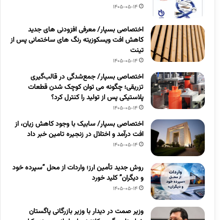
1405-05-14
اختصاصی بسپار/ معرفی افزودنی های جدید
کاهش افت ویسکوزیته رنگ های ساختمانی پس از
تینت
1405-05-14
اختصاصی بسپار/ جمع‌شدگی در قالب‌گیری
تزریقی؛ چگونه می توان کوچک شدن قطعات
پلاستیکی پس از تولید را کنترل کرد؟
1405-05-14
اختصاصی بسپار/ سابیک با وجود کاهش زیان، از
افت درآمد و اختلال در زنجیره تامین خبر داد
1405-05-14
روش جدید تأمین ارز؛ واردات از محل “سپرده خود
و دیگران” کلید خورد
1405-05-14
وزیر صمت در دیدار با وزیر بازرگانی پاگستان