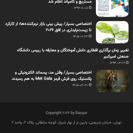
مستربچ و کامپاند اعلام شد
1396-11-08
اختصاصی بسپار/ پیش بینی بازار نرم‌کننده‌ها؛ از کارکرد
تا زیست‌پایداری در افق 2026
1405-01-22
تغییر زمان برگذاری افطاری دانش آموختگان و معارفه با رییس دانشگاه
صنعتی امیرکبیر
1394-04-21
اختصاصی بسپار/ وقتی مد، پسماند الکترونیکی و
پلاستیک روی فرش قرمز Met Gala به هم رسیدند
1405-02-20
Copyright 2026 by Baspar
تهران، خیابان شریعتی، پایین تر از بهار شیراز، کوچه سلطانی، پلاک 2، واحد 2