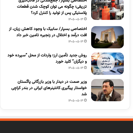
اختصاصی بسپار/ جمع‌شدگی در قالب‌گیری
تزریقی؛ چگونه می توان کوچک شدن قطعات
پلاستیکی پس از تولید را کنترل کرد؟
1405-05-14
اختصاصی بسپار/ سابیک با وجود کاهش زیان، از
افت درآمد و اختلال در زنجیره تامین خبر داد
1405-05-14
روش جدید تأمین ارز؛ واردات از محل “سپرده خود
و دیگران” کلید خورد
1405-05-14
وزیر صمت در دیدار با وزیر بازرگانی پاگستان
خواستار پیگیری کانتینرهای ایرانی در بندر کراچی
شد
1405-05-14