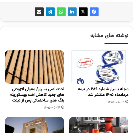
نوشته های مشابه
مجله بسپار شماره 286 در نیمه
اختصاصی بسپار/ معرفی افزودنی
مردادماه 1405 منتشر شد
های جدید کاهش افت ویسکوزیته
رنگ های ساختمانی پس از تینت
1405-05-14
1405-05-14