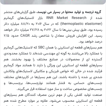
گروه ترجمه و تولید محتوا در بسپار می نویسد،
طبق گزارش‌های منتشر
شده از RNR Market Research بازار لاستیک‌های گرمانرم
(thermoplastic elastomer) که در سال 2016 به 88/20 میلیارد دلار
رسیده بود، طبق پیش بینی‌ها تا سال 2022 به 27/28 میلیارد دلار خواهد
رسید. این افزایش فروش معادل با شاخص رشد CAGR حدود 2/5
درصد خواهد بود.
هم بسپارهای قطعه ای استایرنی یا همان SBC که لاستیک‌هایی گرمانرم
با عملکرد بالا می‌باشند به گونه ای مهندسی شده‌اند تا عملکرد محدوده‌ی
گسترده ای از محصولات در صنایع مختلف را بهبود بخشند. هم
بسپارهای قطعه ای استایرنی این ویژگی را دارند تا همانند مواد گرمانرم
فرآیند شده در حالی که خواص فیزیکی و مکانیکی لاستیک‌های ولکانش
شده‌ی پر شده را داشته باشند. این هم بسپارها در کاربردهای مختلف
چسب‌های حساس به فشار همانند نوارچسب‌ها، برچسب‌ها و
چسب‌های مخصوص ساخت و ساز مورد استفاده قرار می‌گیرند.
صنعت تولید کفش یکی از مهم ترین مصرف کنندگان هم بسپارهای
قطعه ای استایرنی محسوب می‌شود. علاوه بر موارد مطرح شده هم