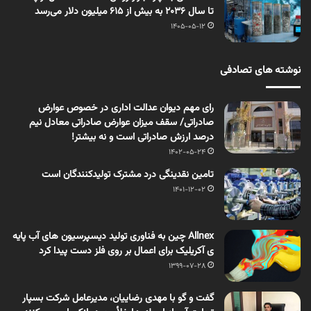
تا سال ۲۰۳۶ به بیش از ۶۱۵ میلیون دلار می‌رسد
1405-05-12
نوشته های تصادفی
رای مهم دیوان عدالت اداری در خصوص عوارض
صادراتی/ سقف میزان عوارض صادراتی معادل نیم
درصد ارزش صادراتی است و نه بیشتر!
1402-05-24
تامین نقدینگی درد مشترک تولیدکنندگان است
1401-12-02
Allnex چین به فناوری تولید دیسپرسیون های آب پایه
ی آکریلیک برای اعمال بر روی فلز دست پیدا کرد
1399-07-28
گفت و گو با مهدی رضاییان، مدیرعامل شرکت بسپار