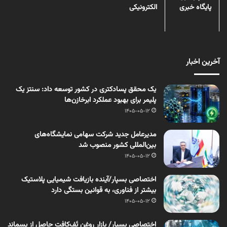
پایگاه خبری
الکترونیکی
آخرین اخبار
یک محقق پسادکتری در کشور توسعه داد: سنتز یک
پلیمر برای بهبود عملکرد ابرخازن‌ها
1405-05-12
مدیرعامل جدید شرکت سهامی نمایشگاه‌های
بین‌المللی کشور منصوب شد
1405-05-12
اختصاصی بسپار/آینده بازیافت شیمیایی پلاستیک
بیشتر از فناوری، به قوانین بستگی دارد
1405-05-12
اختصاصی بسپار/ بازار روغن تَف‌کافت حاصل از پسماند