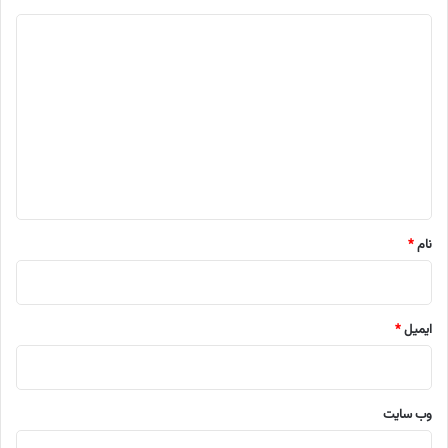
د
ی
د
گ
ا
ه
*
نام
*
ایمیل
*
وب‌ سایت