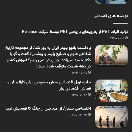
نوشته های تصادفی
تولید الیاف PET از بطری‌های بازیافتی PET توسط شرکت Reliance
1394-07-05
پادکست رادیو پلیمر ایران به روز شد/ از مجموعه تاریخ
شفاهی علوم و صنایع پلیمر و پوشش/ گفت و گو با
دکتر حمید میرزاده: چرا پیش نمی رویم؟ آموزش کشور
در دهه شصت متوقف شده است!
1404-05-07
جایزه نوبل اقتصادی بخش خصوصی برای کارآفرینان و
فعالان اقتصادی برتر
1395-10-28
اختصاصی بسپار/ از امید پس از جنگ تا فرسایش امید
1405-04-23