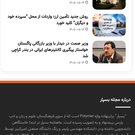
1405-05-14
روش جدید تأمین ارز؛ واردات از محل “سپرده خود
و دیگران” کلید خورد
1405-05-14
وزیر صمت در دیدار با وزیر بازرگانی پاگستان
خواستار پیگیری کانتینرهای ایرانی در بندر کراچی
شد
1405-05-14
درباره مجله بسپار
“بسپار” برابرنهاده واژه Polymer است که از سوی فرهنگستان علوم و زبان و ادب
پارسی پیشنهاد و به تصویب رسیده است. ماهنامه بسپار در ابتدا خاستگاهی
دانشجویی داشته و در دانشکده مهندسی پلیمر و رنگ دانشگاه صنعتی امیرکبیر توسط