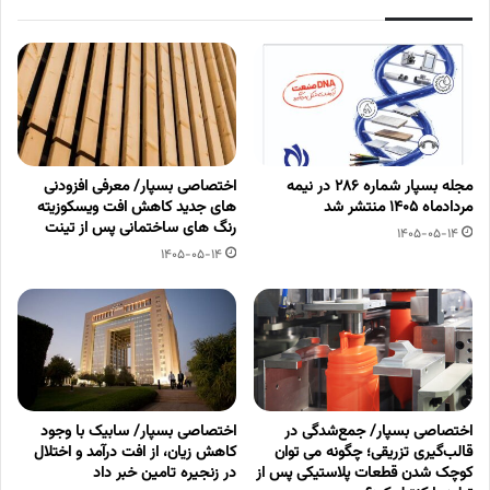
مجله بسپار شماره 286 در نیمه
اختصاصی بسپار/ معرفی افزودنی
مردادماه 1405 منتشر شد
های جدید کاهش افت ویسکوزیته
رنگ های ساختمانی پس از تینت
1405-05-14
1405-05-14
اختصاصی بسپار/ جمع‌شدگی در
اختصاصی بسپار/ سابیک با وجود
قالب‌گیری تزریقی؛ چگونه می توان
کاهش زیان، از افت درآمد و اختلال
کوچک شدن قطعات پلاستیکی پس از
در زنجیره تامین خبر داد